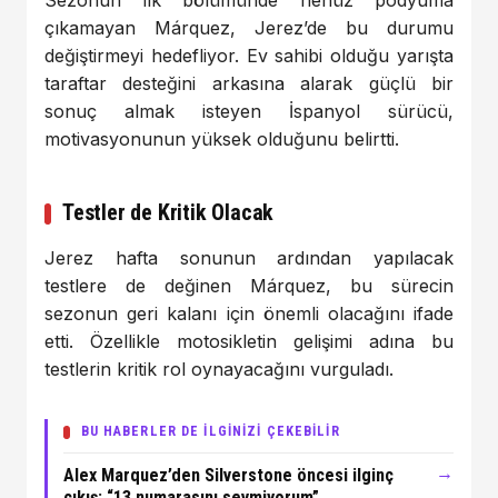
Sezonun ilk bölümünde henüz podyuma
çıkamayan Márquez, Jerez’de bu durumu
değiştirmeyi hedefliyor. Ev sahibi olduğu yarışta
taraftar desteğini arkasına alarak güçlü bir
sonuç almak isteyen İspanyol sürücü,
motivasyonunun yüksek olduğunu belirtti.
Testler de Kritik Olacak
Jerez hafta sonunun ardından yapılacak
testlere de değinen Márquez, bu sürecin
sezonun geri kalanı için önemli olacağını ifade
etti. Özellikle motosikletin gelişimi adına bu
testlerin kritik rol oynayacağını vurguladı.
BU HABERLER DE İLGİNİZİ ÇEKEBİLİR
→
Alex Marquez’den Silverstone öncesi ilginç
çıkış: “13 numarasını sevmiyorum”