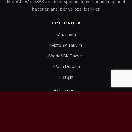
MotoGP, WorldSBK ve motor sporları dünyasından en güncel
haberler, analizler ve özel içerikler.
HIZLI LINKLER
Anasayfa
MotoGP Takvimi
WorldSBK Takvimi
Puan Durumu
İletişim
BIZI TAKIP ET
© 2026
MotoEtkinlik
. Tüm hakları saklıdır.