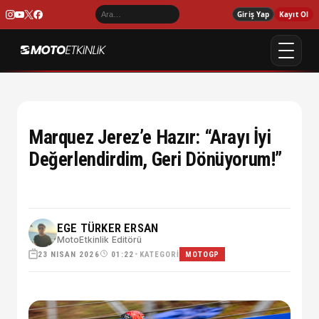
Giriş Yap
Kayıt Ol
Marquez Jerez’e Hazır: “Arayı İyi
Değerlendirdim, Geri Dönüyorum!”
EGE TÜRKER ERSAN
MotoEtkinlik Editörü
23 NISAN 2026
•
KATEGORI
01:22
MOTOGP