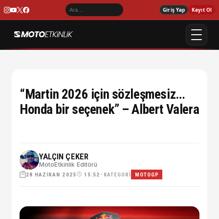
Giriş Yap
Kayıt Ol
“Martin 2026 için sözleşmesiz…
Honda bir seçenek” – Albert Valera
YALÇIN ÇEKER
MotoEtkinlik Editörü
28 HAZIRAN 2025
•
KATEGORI
15:52
MOTOGP