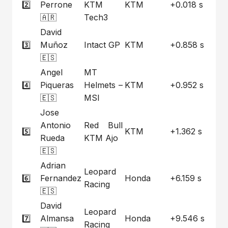
2️⃣
Perrone
KTM
KTM
+0.018 s
🇦🇷
Tech3
David
3️⃣
Muñoz
Intact GP
KTM
+0.858 s
🇪🇸
Angel
MT
4️⃣
Piqueras
Helmets –
KTM
+0.952 s
🇪🇸
MSI
Jose
Antonio
Red Bull
5️⃣
KTM
+1.362 s
Rueda
KTM Ajo
🇪🇸
Adrian
Leopard
6️⃣
Fernandez
Honda
+6.159 s
Racing
🇪🇸
David
Leopard
7️⃣
Almansa
Honda
+9.546 s
Racing