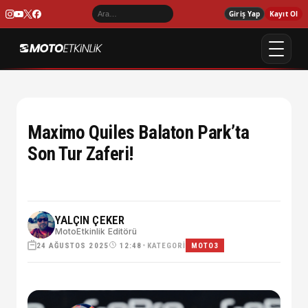
Giriş Yap
Kayıt Ol
Maximo Quiles Balaton Park’ta
Son Tur Zaferi!
YALÇIN ÇEKER
MotoEtkinlik Editörü
24 AĞUSTOS 2025
•
KATEGORI
12:48
MOTO3