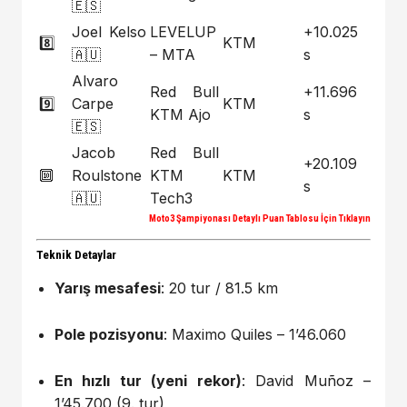
🇪🇸
Joel Kelso
LEVELUP
+10.025
8️⃣
KTM
🇦🇺
– MTA
s
Alvaro
Red Bull
+11.696
9️⃣
Carpe
KTM
KTM Ajo
s
🇪🇸
Jacob
Red Bull
+20.109
🔟
Roulstone
KTM
KTM
s
🇦🇺
Tech3
Moto3 Şampiyonası Detaylı Puan Tablosu İçin Tıklayın
Teknik Detaylar
Yarış mesafesi
: 20 tur / 81.5 km
Pole pozisyonu
: Maximo Quiles – 1’46.060
En hızlı tur (yeni rekor)
: David Muñoz –
1’45.700 (9. tur)