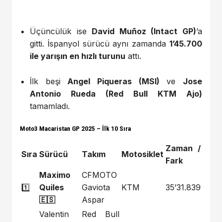
Üçüncülük ise
David Muñoz (Intact GP)
’a
gitti. İspanyol sürücü aynı zamanda
1’45.700
ile yarışın en hızlı turunu
attı.
İlk beşi
Angel Piqueras (MSI)
ve
Jose
Antonio Rueda (Red Bull KTM Ajo)
tamamladı.
Moto3 Macaristan GP 2025 – İlk 10 Sıra
Zaman /
Sıra
Sürücü
Takım
Motosiklet
Fark
Maximo
CFMOTO
1️⃣
Quiles
Gaviota
KTM
35’31.839
🇪🇸
Aspar
Valentin
Red Bull