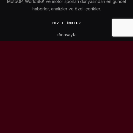
MotoGP, WorldSBK ve motor sporları dünyasından en güncel
haberler, analizler ve özel içerikler.
HIZLI LINKLER
Anasayfa
MotoGP Takvimi
WorldSBK Takvimi
Puan Durumu
İletişim
BIZI TAKIP ET
© 2026
MotoEtkinlik
. Tüm hakları saklıdır.