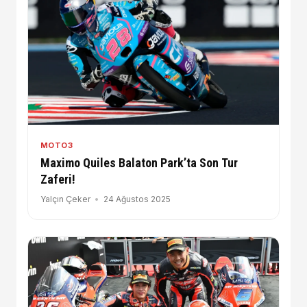
MOTO3
Maximo Quiles Balaton Park’ta Son Tur
Zaferi!
Yalçın Çeker
24 Ağustos 2025