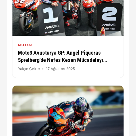
MOTO3
Moto3 Avusturya GP: Angel Piqueras
Spielberg’de Nefes Kesen Mücadeleyi
Kazandı!
Yalçın Çeker
17 Ağustos 2025