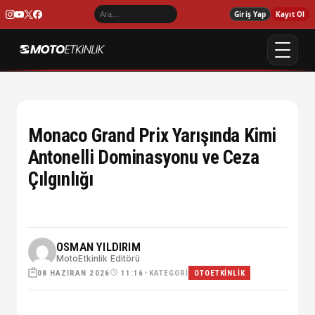
Giriş Yap
Kayıt Ol
Monaco Grand Prix Yarışında Kimi
Antonelli Dominasyonu ve Ceza
Çılgınlığı
OSMAN YILDIRIM
MotoEtkinlik Editörü
08 HAZIRAN 2026
•
KATEGORI
11:16
OTOETKINLIK