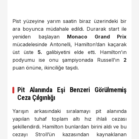
Pist yüzeyine yarım saatin biraz üzerindeki bir
ara boyunca müdahale edildi. Durarak start ile
yeniden başlayan
Monaco Grand Prix
mücadelesinde Antonelli, Hamilton’dan kaçarak
üst üste
5.
galibiyetini elde etti. Hamilton’ın
podyumu ise onu şampiyonada Russell’ın
2
puan önüne, ikinciliğe taşıdı.
Pit Alanında Eşi Benzeri Görülmemiş
Ceza Çılgınlığı
Yarışın arkasındaki sıralamayı pit alanında
yapılan tuhaf toplam altı hız ihlali cezası
şekillendirdi. Hamilton bunlardan birini aldı ve bu
cezayı Stroll’ün kazasından kaynaklanan