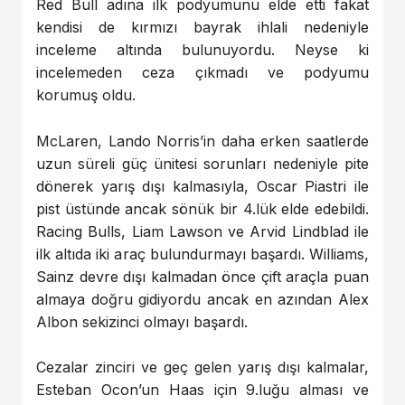
Red Bull adına ilk podyumunu elde etti fakat
kendisi de kırmızı bayrak ihlali nedeniyle
inceleme altında bulunuyordu. Neyse ki
incelemeden ceza çıkmadı ve podyumu
korumuş oldu.
McLaren, Lando Norris’in daha erken saatlerde
uzun süreli güç ünitesi sorunları nedeniyle pite
dönerek yarış dışı kalmasıyla, Oscar Piastri ile
pist üstünde ancak sönük bir 4.lük elde edebildi.
Racing Bulls, Liam Lawson ve Arvid Lindblad ile
ilk altıda iki araç bulundurmayı başardı. Williams,
Sainz devre dışı kalmadan önce çift araçla puan
almaya doğru gidiyordu ancak en azından Alex
Albon sekizinci olmayı başardı.
Cezalar zinciri ve geç gelen yarış dışı kalmalar,
Esteban Ocon’un Haas için 9.luğu alması ve