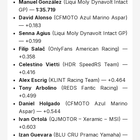
Manuel González
(Liqui Moly Dynavolt Intact
GP) —
1:35.719
David Alonso
(CFMOTO Azul Marino Aspar)
— +0.183
Senna Agius
(Liqui Moly Dynavolt Intact GP)
— +0.199
Filip Salač
(OnlyFans American Racing) —
+0.358
Celestino Vietti
(HDR SpeedRS Team) —
+0.416
Alex Escrig
(KLINT Racing Team) — +0.464
Tony Arbolino
(REDS Fantic Racing) —
+0.499
Daniel Holgado
(CFMOTO Azul Marino
Aspar) — +0.544
Ivan Ortolá
(QJMOTOR – Xeramic – MSI) —
+0.603
Izan Guevara
(BLU CRU Pramac Yamaha) —