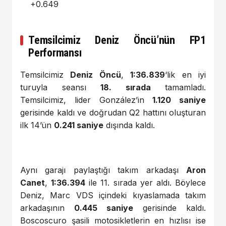
+0.649
Temsilcimiz Deniz Öncü’nün FP1
Performansı
Temsilcimiz
Deniz Öncü
,
1:36.839
‘lik en iyi
turuyla seansı
18. sırada
tamamladı.
Temsilcimiz, lider González’in
1.120 saniye
gerisinde kaldı ve doğrudan Q2 hattını oluşturan
ilk 14’ün
0.241 saniye
dışında kaldı.
Aynı garajı paylaştığı takım arkadaşı
Aron
Canet
,
1:36.394
ile 11. sırada yer aldı. Böylece
Deniz, Marc VDS içindeki kıyaslamada takım
arkadaşının
0.445 saniye
gerisinde kaldı.
Boscoscuro şasili motosikletlerin en hızlısı ise