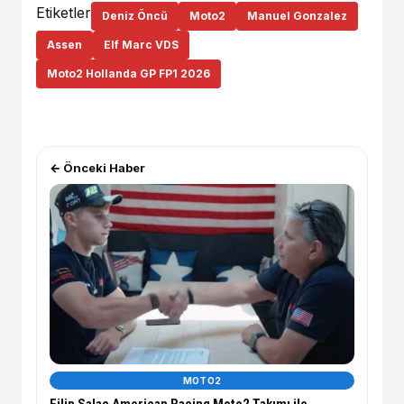
Etiketler
Deniz Öncü
Moto2
Manuel Gonzalez
Assen
Elf Marc VDS
Moto2 Hollanda GP FP1 2026
← Önceki Haber
MOTO2
Filip Salac American Racing Moto2 Takımı ile