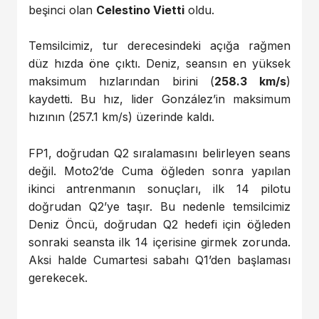
beşinci olan
Celestino Vietti
oldu.
Temsilcimiz, tur derecesindeki açığa rağmen
düz hızda öne çıktı. Deniz, seansın en yüksek
maksimum hızlarından birini (
258.3 km/s
)
kaydetti. Bu hız, lider González’in maksimum
hızının (257.1 km/s) üzerinde kaldı.
FP1, doğrudan Q2 sıralamasını belirleyen seans
değil. Moto2’de Cuma öğleden sonra yapılan
ikinci antrenmanın sonuçları, ilk 14 pilotu
doğrudan Q2’ye taşır. Bu nedenle temsilcimiz
Deniz Öncü, doğrudan Q2 hedefi için öğleden
sonraki seansta ilk 14 içerisine girmek zorunda.
Aksi halde Cumartesi sabahı Q1’den başlaması
gerekecek.