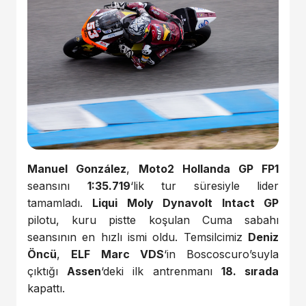
Manuel González
,
Moto2 Hollanda GP FP1
seansını
1:35.719
‘lik tur süresiyle lider
tamamladı.
Liqui Moly Dynavolt Intact GP
pilotu, kuru pistte koşulan Cuma sabahı
seansının en hızlı ismi oldu. Temsilcimiz
Deniz
Öncü
,
ELF Marc VDS
‘in Boscoscuro’suyla
çıktığı
Assen
‘deki ilk antrenmanı
18. sırada
kapattı.