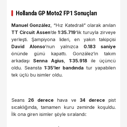
Hollanda GP Moto2 FP1 Sonuçları
Manuel González
, “Hız Katedrali” olarak anılan
TT Circuit Assen
‘de
1:35.719
‘lik turuyla zirveye
yerleşti. Şampiyona lideri, en yakın takipçisi
David Alonso
‘nun yalnızca
0.183 saniye
önünde günü kapattı. González’in takım
arkadaşı
Senna Agius
,
1:35.918
ile üçüncü
oldu. Seansta
1:35’ler bandında
tur yapabilen
tek üçlü bu isimler oldu.
Seans
26 derece
hava ve
34 derece
pist
sıcaklığında, tamamen kuru zeminde koşuldu.
İlk ona giren isimler şöyle sıralandı: