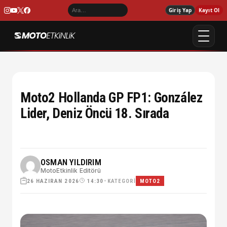
Giriş Yap
Kayıt Ol
Moto2 Hollanda GP FP1: González
Lider, Deniz Öncü 18. Sırada
OSMAN YILDIRIM
MotoEtkinlik Editörü
26 HAZIRAN 2026
•
KATEGORI
14:30
MOTO2