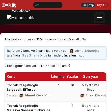
Giriş Yap
Kayıt Ol
Ana Sayfa
›
Forum
›
KNN54 Riders
›
Toprak Razgatlıoğlu
Bu forum 2 konu ve 9 yanıt içerir ve en son
Ahmet Köseoğlu
tarafından
5 ay 3 hafta önce
tarihinde güncellenmiştir.
2 konu görüntüleniyor - 1 ile 2 arası (toplam 2)
Konu
İzlenme
Yazılar
Son yazı
Toprak Razgatlıoğlu
7
10
5 ay 3 hafta
Belgeseli: ElTurco
önce
Ahmet Köseoğlu
Ahmet Köseoğlu
Başlatan:
Toprak Razgatlıoğlu
1
1
5 ay 4 hafta
Malezya Sonrası Türkiye’de
önce