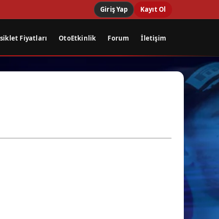
Giriş Yap
Kayıt Ol
iklet Fiyatları
OtoEtkinlik
Forum
İletişim