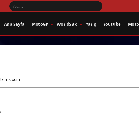
Ana Sayfa
MotoGP
WorldSBK
Yarış
Youtube
Motos
tkinlik.com
e