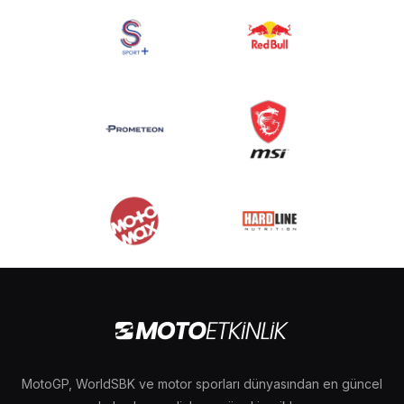
MotoGP, WorldSBK ve motor sporları dünyasından en güncel