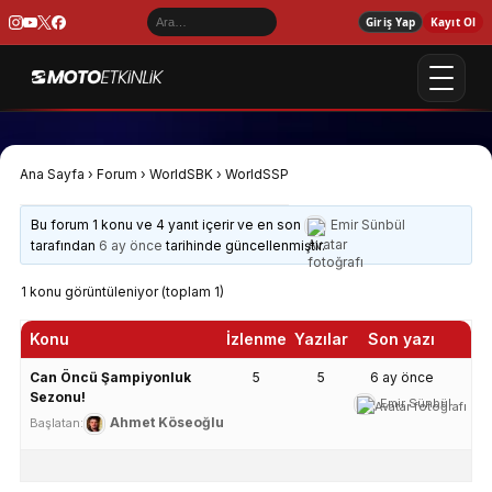
Giriş Yap
Kayıt Ol
Ana Sayfa
›
Forum
›
WorldSBK
›
WorldSSP
Bu forum 1 konu ve 4 yanıt içerir ve en son
Emir Sünbül
tarafından
6 ay önce
tarihinde güncellenmiştir.
1 konu görüntüleniyor (toplam 1)
Konu
İzlenme
Yazılar
Son yazı
Can Öncü Şampiyonluk
5
5
6 ay önce
Sezonu!
Emir Sünbül
Ahmet Köseoğlu
Başlatan: