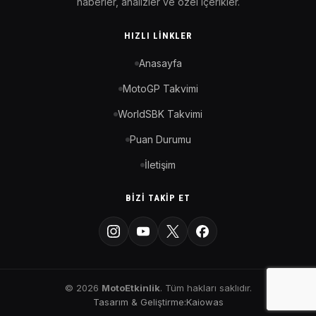
haberler, analizler ve özel içerikler.
HIZLI LINKLER
Anasayfa
MotoGP Takvimi
WorldSBK Takvimi
Puan Durumu
İletişim
BIZI TAKIP ET
© 2026
MotoEtkinlik
. Tüm hakları saklıdır.
Tasarım & Geliştirme:
Kaiowas