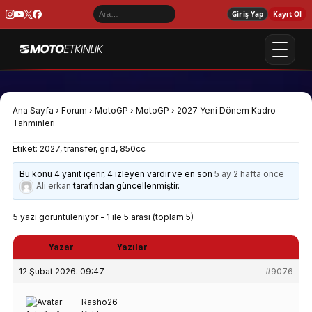
Giriş Yap
Kayıt Ol
Ana Sayfa
›
Forum
›
MotoGP
›
MotoGP
›
2027 Yeni Dönem Kadro
Tahminleri
Etiket:
2027
,
transfer
,
grid
,
850cc
Bu konu 4 yanıt içerir, 4 izleyen vardır ve en son
5 ay 2 hafta önce
Ali erkan
tarafından güncellenmiştir.
5 yazı görüntüleniyor - 1 ile 5 arası (toplam 5)
Yazar
Yazılar
12 Şubat 2026: 09:47
#9076
Rasho26