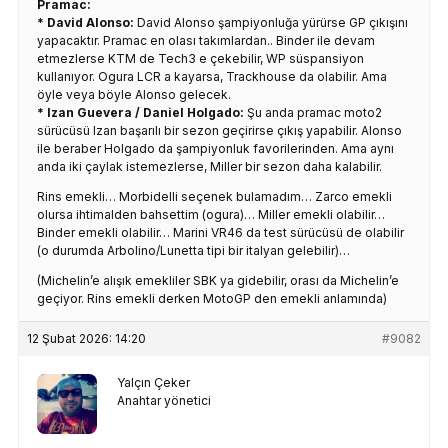
Pramac:
* David Alonso:
David Alonso şampiyonluğa yürürse GP çıkışını
yapacaktır. Pramac en olası takımlardan.. Binder ile devam
etmezlerse KTM de Tech3 e çekebilir, WP süspansiyon
kullanıyor. Ogura LCR a kayarsa, Trackhouse da olabilir. Ama
öyle veya böyle Alonso gelecek.
* Izan Guevera / Daniel Holgado:
Şu anda pramac moto2
sürücüsü Izan başarılı bir sezon geçirirse çıkış yapabilir. Alonso
ile beraber Holgado da şampiyonluk favorilerinden. Ama aynı
anda iki çaylak istemezlerse, Miller bir sezon daha kalabilir.
Rins emekli… Morbidelli seçenek bulamadım… Zarco emekli
olursa ihtimalden bahsettim (ogura)… Miller emekli olabilir…
Binder emekli olabilir… Marini VR46 da test sürücüsü de olabilir
(o durumda Arbolino/Lunetta tipi bir italyan gelebilir)…
(Michelin’e alışık emekliler SBK ya gidebilir, orası da Michelin’e
geçiyor. Rins emekli derken MotoGP den emekli anlamında)
12 Şubat 2026: 14:20
#9082
Yalçın Çeker
Anahtar yönetici