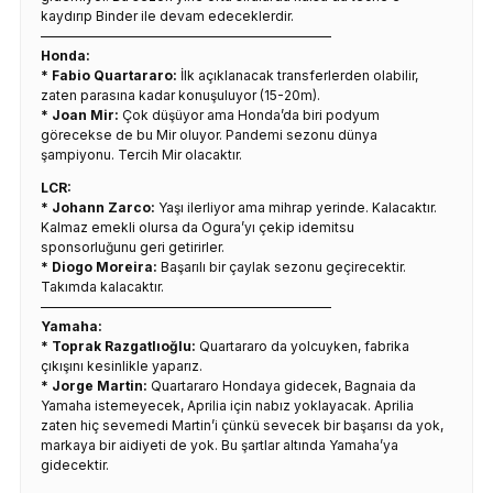
kaydırıp Binder ile devam edeceklerdir.
——————————————————————
Honda:
* Fabio Quartararo:
İlk açıklanacak transferlerden olabilir,
zaten parasına kadar konuşuluyor (15-20m).
* Joan Mir:
Çok düşüyor ama Honda’da biri podyum
görecekse de bu Mir oluyor. Pandemi sezonu dünya
şampiyonu. Tercih Mir olacaktır.
LCR:
* Johann Zarco:
Yaşı ilerliyor ama mihrap yerinde. Kalacaktır.
Kalmaz emekli olursa da Ogura’yı çekip idemitsu
sponsorluğunu geri getirirler.
* Diogo Moreira:
Başarılı bir çaylak sezonu geçirecektir.
Takımda kalacaktır.
——————————————————————
Yamaha:
* Toprak Razgatlıoğlu:
Quartararo da yolcuyken, fabrika
çıkışını kesinlikle yaparız.
* Jorge Martin:
Quartararo Hondaya gidecek, Bagnaia da
Yamaha istemeyecek, Aprilia için nabız yoklayacak. Aprilia
zaten hiç sevemedi Martin’i çünkü sevecek bir başarısı da yok,
markaya bir aidiyeti de yok. Bu şartlar altında Yamaha’ya
gidecektir.