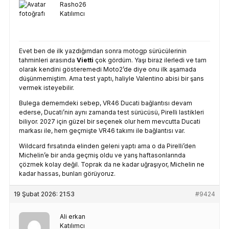
Rasho26
Katılımcı
Evet ben de ilk yazdığımdan sonra motogp sürücülerinin
tahminleri arasında
Vietti
çok gördüm. Yaşı biraz ilerledi ve tam
olarak kendini gösteremedi Moto2’de diye onu ilk aşamada
düşünmemiştim. Ama test yaptı, haliyle Valentino abisi bir şans
vermek isteyebilir.
Bulega dememdeki sebep, VR46 Ducati bağlantısı devam
ederse, Ducati’nin aynı zamanda test sürücüsü, Pirelli lastikleri
biliyor. 2027 için güzel bir seçenek olur hem mevcutta Ducati
markası ile, hem geçmişte VR46 takımı ile bağlantısı var.
Wildcard fırsatında elinden geleni yaptı ama o da Pirelli’den
Michelin’e bir anda geçmiş oldu ve yarış haftasonlarında
çözmek kolay değil. Toprak da ne kadar uğraşıyor, Michelin ne
kadar hassas, bunları görüyoruz.
19 Şubat 2026: 21:53
#9424
Ali erkan
Katılımcı