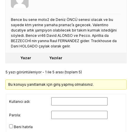
Bence bu sene moto2 de Deniz ÖNCÜ senesi olacak ve bu
sayede ktm yerine yamaha pramac’a geçecek. Valentino
ducatiye artık şampiyon olabilecek bir takım kurmak istediğini
söyledi. Bence vr46 David ALONSO ve Pecco. Aprillia da
BEZZECCHİ nin yanına Raul FERNANDEZ gider. Trackhouse da
Dani HOLGADO çaylak olarak gelir.
Yazar
Yazılar
5 yazı görüntüleniyor - 1 ile 5 arası (toplam 5)
Bu konuyu yanıtlamak için giriş yapmış olmalısınız.
Kullanıcı adı:
Parola:
Beni hatırla