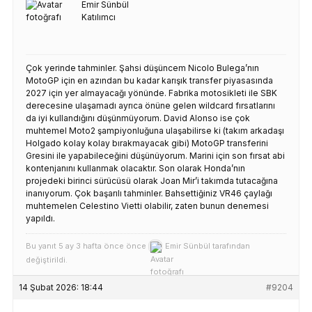
Emir Sünbül
Katılımcı
Çok yerinde tahminler. Şahsi düşüncem Nicolo Bulega’nın
MotoGP için en azından bu kadar karışık transfer piyasasında
2027 için yer almayacağı yönünde. Fabrika motosikleti ile SBK
derecesine ulaşamadı ayrıca önüne gelen wildcard fırsatlarını
da iyi kullandığını düşünmüyorum. David Alonso ise çok
muhtemel Moto2 şampiyonluğuna ulaşabilirse ki (takım arkadaşı
Holgado kolay kolay bırakmayacak gibi) MotoGP transferini
Gresini ile yapabileceğini düşünüyorum. Marini için son fırsat abi
kontenjanını kullanmak olacaktır. Son olarak Honda’nın
projedeki birinci sürücüsü olarak Joan Mir’i takımda tutacağına
inanıyorum. Çok başarılı tahminler. Bahsettiğiniz VR46 çaylağı
muhtemelen Celestino Vietti olabilir, zaten bunun denemesi
yapıldı.
Bu yanıt 5 ay 3 hafta önce önce
Emir Sünbül
tarafından
değiştirildi.
14 Şubat 2026: 18:44
#9204