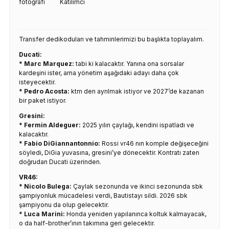
Katılımcı
Transfer dedikoduları ve tahminlerimizi bu başlıkta toplayalım.
Ducati:
* Marc Marquez:
tabi ki kalacaktır. Yanına ona sorsalar
kardeşini ister, ama yönetim aşağıdaki adayı daha çok
isteyecektir.
* Pedro Acosta:
ktm den ayrılmak istiyor ve 2027’de kazanan
bir paket istiyor.
Gresini:
* Fermin Aldeguer:
2025 yılın çaylağı, kendini ispatladı ve
kalacaktır.
* Fabio DiGiannantonnio:
Rossi vr46 nın komple değişeceğini
söyledi, DiGia yuvasına, gresini’ye dönecektir. Kontratı zaten
doğrudan Ducati üzerinden.
VR46:
* Nicolo Bulega:
Çaylak sezonunda ve ikinci sezonunda sbk
şampiyonluk mücadelesi verdi, Bautistayı sildi. 2026 sbk
şampiyonu da olup gelecektir.
* Luca Marini:
Honda yeniden yapılanınca koltuk kalmayacak,
o da half-brother’ının takımına geri gelecektir.