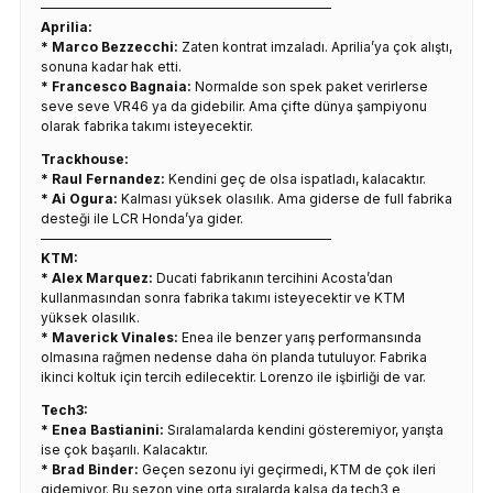
——————————————————————
Aprilia:
* Marco Bezzecchi:
Zaten kontrat imzaladı. Aprilia’ya çok alıştı,
sonuna kadar hak etti.
* Francesco Bagnaia:
Normalde son spek paket verirlerse
seve seve VR46 ya da gidebilir. Ama çifte dünya şampiyonu
olarak fabrika takımı isteyecektir.
Trackhouse:
* Raul Fernandez:
Kendini geç de olsa ispatladı, kalacaktır.
* Ai Ogura:
Kalması yüksek olasılık. Ama giderse de full fabrika
desteği ile LCR Honda’ya gider.
——————————————————————
KTM:
* Alex Marquez:
Ducati fabrikanın tercihini Acosta’dan
kullanmasından sonra fabrika takımı isteyecektir ve KTM
yüksek olasılık.
* Maverick Vinales:
Enea ile benzer yarış performansında
olmasına rağmen nedense daha ön planda tutuluyor. Fabrika
ikinci koltuk için tercih edilecektir. Lorenzo ile işbirliği de var.
Tech3:
* Enea Bastianini:
Sıralamalarda kendini gösteremiyor, yarışta
ise çok başarılı. Kalacaktır.
* Brad Binder:
Geçen sezonu iyi geçirmedi, KTM de çok ileri
gidemiyor. Bu sezon yine orta sıralarda kalsa da tech3 e