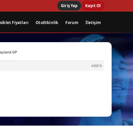
Giriş Yap
Kayıt Ol
iklet Fiyatları
OtoEtkinlik
Forum
İletişim
 Tayland GP
#8816