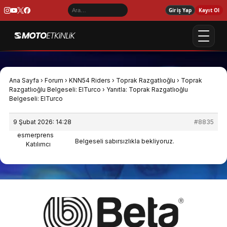
Giriş Yap
Kayıt Ol
Ana Sayfa
›
Forum
›
KNN54 Riders
›
Toprak Razgatlıoğlu
›
Toprak
Razgatlıoğlu Belgeseli: ElTurco
›
Yanıtla: Toprak Razgatlıoğlu
Belgeseli: ElTurco
9 Şubat 2026: 14:28
#8835
esmerprens
Belgeseli sabırsızlıkla bekliyoruz.
Katılımcı