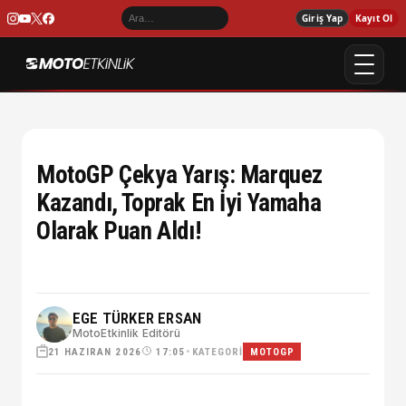
Giriş Yap
Kayıt Ol
MotoGP Çekya Yarış: Marquez
Kazandı, Toprak En İyi Yamaha
Olarak Puan Aldı!
EGE TÜRKER ERSAN
MotoEtkinlik Editörü
21 HAZIRAN 2026
•
KATEGORI
17:05
MOTOGP