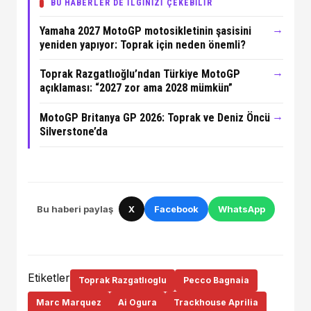
BU HABERLER DE İLGİNİZİ ÇEKEBİLİR
→
Yamaha 2027 MotoGP motosikletinin şasisini
yeniden yapıyor: Toprak için neden önemli?
→
Toprak Razgatlıoğlu’ndan Türkiye MotoGP
açıklaması: “2027 zor ama 2028 mümkün”
→
MotoGP Britanya GP 2026: Toprak ve Deniz Öncü
Silverstone’da
Bu haberi paylaş
X
Facebook
WhatsApp
Etiketler
Toprak Razgatlıoglu
Pecco Bagnaia
Marc Marquez
Ai Ogura
Trackhouse Aprilia