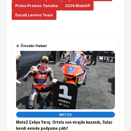
Prima Pramac Yamaha
2026 MotoGP
Ducati Lenovo Team
← Önceki Haber
MOTO2
Moto2 Çekya Yarış: Ortola son virajda kazandı, Salac
kendi evinde podyuma çıktı!