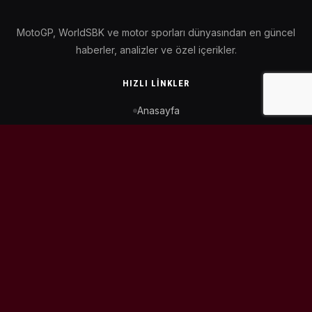
MotoGP, WorldSBK ve motor sporları dünyasından en güncel
haberler, analizler ve özel içerikler.
HIZLI LINKLER
Anasayfa
MotoGP Takvimi
WorldSBK Takvimi
Puan Durumu
İletişim
BIZI TAKIP ET