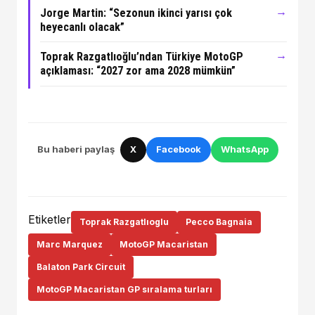
→
Jorge Martin: “Sezonun ikinci yarısı çok
heyecanlı olacak”
→
Toprak Razgatlıoğlu’ndan Türkiye MotoGP
açıklaması: “2027 zor ama 2028 mümkün”
Bu haberi paylaş
X
Facebook
WhatsApp
Etiketler
Toprak Razgatlıoglu
Pecco Bagnaia
Marc Marquez
MotoGP Macaristan
Balaton Park Circuit
MotoGP Macaristan GP sıralama turları