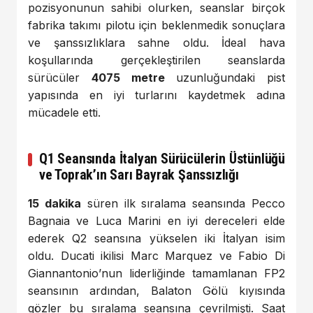
pozisyonunun sahibi olurken, seanslar birçok
fabrika takımı pilotu için beklenmedik sonuçlara
ve şanssızlıklara sahne oldu. İdeal hava
koşullarında gerçekleştirilen seanslarda
sürücüler
4075 metre
uzunluğundaki pist
yapısında en iyi turlarını kaydetmek adına
mücadele etti.
Q1 Seansında İtalyan Sürücülerin Üstünlüğü
ve Toprak’ın Sarı Bayrak Şanssızlığı
15 dakika
süren ilk sıralama seansında Pecco
Bagnaia ve Luca Marini en iyi dereceleri elde
ederek Q2 seansına yükselen iki İtalyan isim
oldu. Ducati ikilisi Marc Marquez ve Fabio Di
Giannantonio’nun liderliğinde tamamlanan FP2
seansının ardından, Balaton Gölü kıyısında
gözler bu sıralama seansına çevrilmişti. Saat