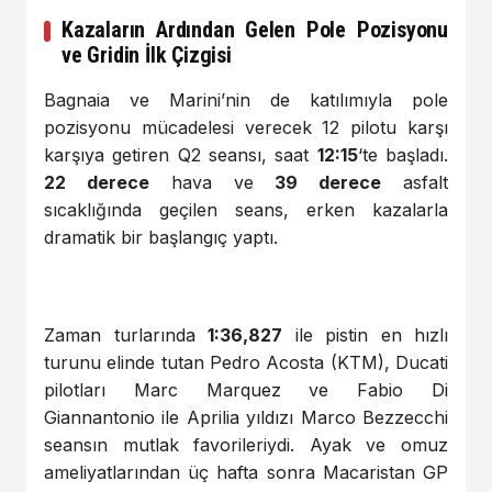
Kazaların Ardından Gelen Pole Pozisyonu
ve Gridin İlk Çizgisi
Bagnaia ve Marini’nin de katılımıyla pole
pozisyonu mücadelesi verecek 12 pilotu karşı
karşıya getiren Q2 seansı, saat
12:15
‘te başladı.
22 derece
hava ve
39 derece
asfalt
sıcaklığında geçilen seans, erken kazalarla
dramatik bir başlangıç yaptı.
Zaman turlarında
1:36,827
ile pistin en hızlı
turunu elinde tutan Pedro Acosta (KTM), Ducati
pilotları Marc Marquez ve Fabio Di
Giannantonio ile Aprilia yıldızı Marco Bezzecchi
seansın mutlak favorileriydi. Ayak ve omuz
ameliyatlarından üç hafta sonra Macaristan GP