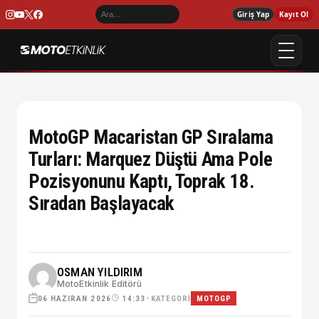
Giriş Yap
Kayıt Ol
MotoGP Macaristan GP Sıralama
Turları: Marquez Düştü Ama Pole
Pozisyonunu Kaptı, Toprak 18.
Sıradan Başlayacak
OSMAN YILDIRIM
MotoEtkinlik Editörü
06 HAZIRAN 2026
•
KATEGORI
14:33
MOTOGP