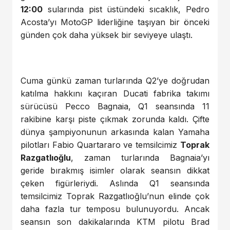
12:00
sularında pist üstündeki sıcaklık, Pedro
Acosta’yı MotoGP liderliğine taşıyan bir önceki
günden çok daha yüksek bir seviyeye ulaştı.
Cuma günkü zaman turlarında Q2’ye doğrudan
katılma hakkını kaçıran Ducati fabrika takımı
sürücüsü Pecco Bagnaia, Q1 seansında 11
rakibine karşı piste çıkmak zorunda kaldı. Çifte
dünya şampiyonunun arkasında kalan Yamaha
pilotları Fabio Quartararo ve temsilcimiz
Toprak
Razgatlıoğlu
, zaman turlarında Bagnaia’yı
geride bırakmış isimler olarak seansın dikkat
çeken figürleriydi. Aslında Q1 seansında
temsilcimiz Toprak Razgatlıoğlu’nun elinde çok
daha fazla tur temposu bulunuyordu. Ancak
seansın son dakikalarında KTM pilotu Brad