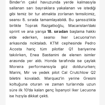
Binder’ın çakıl havuzunda yerde kalmasıyla
sallanan sarı bayraklara yakalanan ve istediği
gibi temiz bir tur atmakta zorlanan temsilcimiz,
seansı 8. sırada tamamlayabildi. Bu şanssızlıkla
birlikte Toprak Razgatlıoğlu, Macaristan’daki
sprint ve ana yarışa
18. sıradan
başlama hakkı
elde ederken, seansı Iker Lecuona’nın
arkasında noktaladı. KTM cephesinde Pedro
Acosta hariç tüm pilotlar Q1 bariyerine
takılırken, Enea Bastianini de elenen isimler
arasında yer aldı. Honda tarafında ise çaylak
Moreira performansıyla göz doldururken;
Marini, Mir ve yedek pilot Cal Crutchlow Q2
biletini kovaladı. Marquez’in yerine Gresini
koltuğuna oturan ve zaman turlarında uzun
süre ilk 10’da kalan genç İspanyol Iker Lecuona
ise hızıyla dikkat çekti.