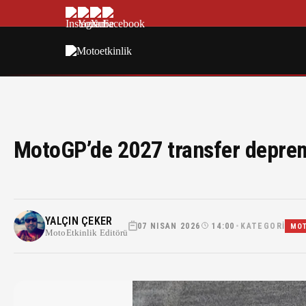
MotoGP’de 2027 transfer deprem
YALÇIN ÇEKER
07 NISAN 2026
14:00
KATEGORI
•
MO
MotoEtkinlik Editörü