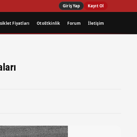
Giriş Yap
Kayıt Ol
iklet Fiyatları
OtoEtkinlik
Forum
İletişim
ları