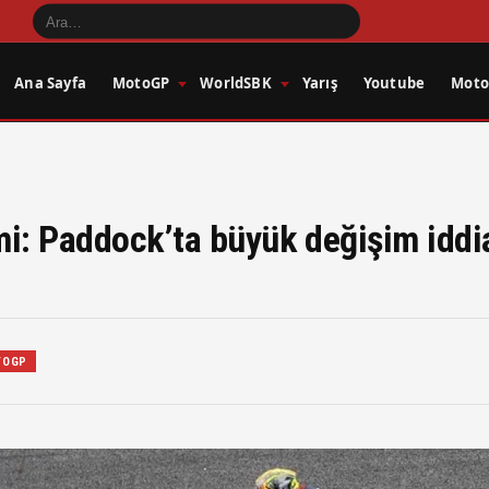
Ana Sayfa
MotoGP
WorldSBK
Yarış
Youtube
Motos
i: Paddock’ta büyük değişim iddia
TOGP