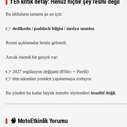
❗ En kritik detay: Henüz hiçbir şey resmi değil
Bu iddiaların tamamı şu an için:
👉
dedikodu / paddock bilgisi / medya sızıntısı
Resmi açıklamalar henüz gelmedi.
Ancak önemli bir gerçek var:
👉 2027 regülasyon değişimi (850cc + Pirelli)
👉 tüm takımları yeniden yapılanmaya zorluyor
Bu yüzden bu kadar büyük transfer söylentileri
tesadüf değil.
🧠 MotoEtkinlik Yorumu