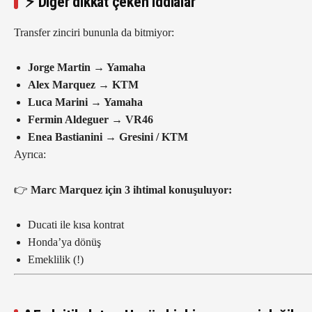
⚡ Diğer dikkat çeken iddialar
Transfer zinciri bununla da bitmiyor:
Jorge Martin → Yamaha
Alex Marquez → KTM
Luca Marini → Yamaha
Fermin Aldeguer → VR46
Enea Bastianini → Gresini / KTM
Ayrıca:
👉
Marc Marquez için 3 ihtimal konuşuluyor:
Ducati ile kısa kontrat
Honda’ya dönüş
Emeklilik (!)