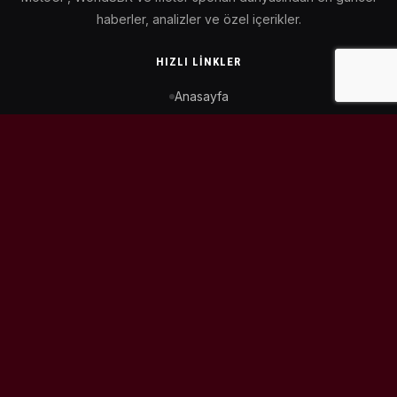
haberler, analizler ve özel içerikler.
HIZLI LINKLER
Anasayfa
MotoGP Takvimi
WorldSBK Takvimi
Puan Durumu
İletişim
BIZI TAKIP ET
© 2026
MotoEtkinlik
. Tüm hakları saklıdır.
Tasarım & Geliştirme:
Kaiowas