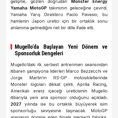
gelişme, gözleri doğrudan
Monster Energy
Yamaha MotoGP
takımının geleceğine çevirdi.
Yamaha Yarış Direktörü Paolo Pavesio, bu
hamlenin Japon üretici için bir ortaklık sonu
anlamına gelmediğini net bir dille ifade etti.
Mugello’da Başlayan Yeni Dönem ve
Sponsorluk Dengeleri
Mugello’daki ilk serbest antrenman seansından
itibaren şampiyona liderleri Marco Bezzecchi ve
Jorge Martin’in RS-GP motosikletlerinde
Monster logoları dikkat çekti. Aprilia Racing,
Amerikalı enerji içeceği üreticisinin Mugello
itibarıyla yeni ana sponsor olduğunu açıkladı.
2027
yılında ise bu ortaklık büyüyerek isim
sponsorluğu seviyesine taşınacak. MotoGP
arenasını domine eden Noale merkezli fabrika,