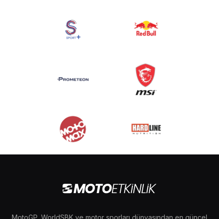
MotoGP, WorldSBK ve motor sporları dünyasından en güncel