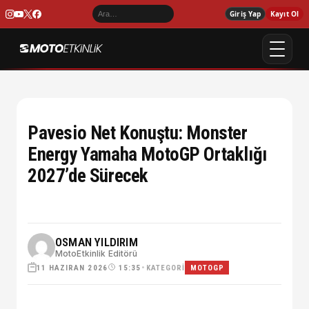
Giriş Yap
Kayıt Ol
Pavesio Net Konuştu: Monster
Energy Yamaha MotoGP Ortaklığı
2027’de Sürecek
OSMAN YILDIRIM
MotoEtkinlik Editörü
11 HAZIRAN 2026
•
KATEGORI
15:35
MOTOGP