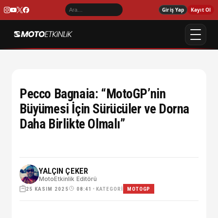
Giriş Yap
Kayıt Ol
Pecco Bagnaia: “MotoGP’nin
Büyümesi İçin Sürücüler ve Dorna
Daha Birlikte Olmalı”
YALÇIN ÇEKER
MotoEtkinlik Editörü
25 KASIM 2025
•
KATEGORI
08:41
MOTOGP