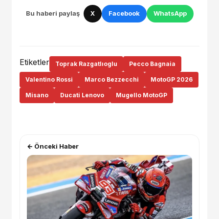
Bu haberi paylaş
X
Facebook
WhatsApp
Etiketler
Toprak Razgatlıoglu
Pecco Bagnaia
Valentino Rossi
Marco Bezzecchi
MotoGP 2026
Misano
Ducati Lenovo
Mugello MotoGP
← Önceki Haber