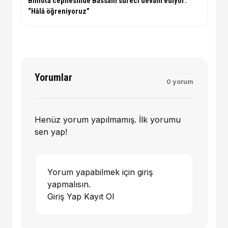
Bimota cephesinde Bassani süreci devam ediyor:
“Hâlâ öğreniyoruz”
Yorumlar
0 yorum
Henüz yorum yapılmamış. İlk yorumu
sen yap!
Yorum yapabilmek için giriş
yapmalısın.
Giriş Yap
Kayıt Ol