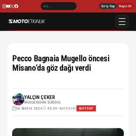
Giriş Yap
Kayıt Ol
Pecco Bagnaia Mugello öncesi
Misano’da göz dağı verdi
YALÇIN ÇEKER
MotoEtkinlik Editörü
26 MAYIS 2026
•
KATEGORI
09:39
MOTOGP