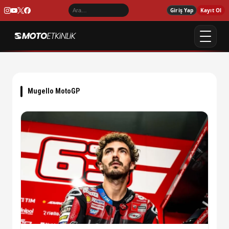
Giriş Yap
Kayıt Ol
Mugello MotoGP