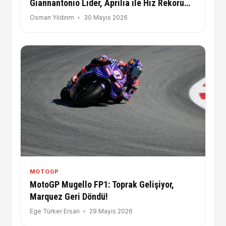
Giannantonio Lider, Aprilia ile Hız Rekoru
Geldi! Toprak 20. Sırada
Osman Yıldırım
30 Mayıs 2026
MOTOGP
MotoGP Mugello FP1: Toprak Gelişiyor,
Marquez Geri Döndü!
Ege Türker Ersan
29 Mayıs 2026