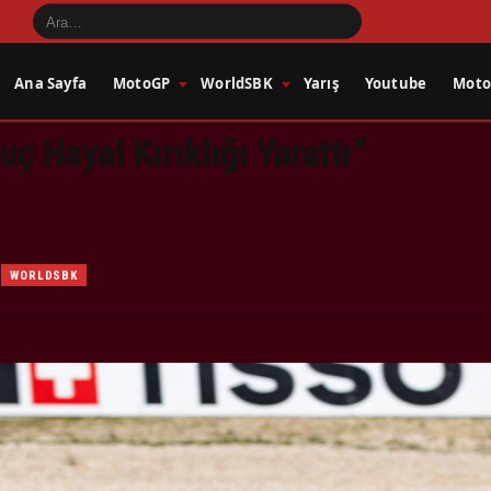
Ana Sayfa
MotoGP
WorldSBK
Yarış
Youtube
Motos
ç Hayal Kırıklığı Yarattı”
I
WORLDSBK