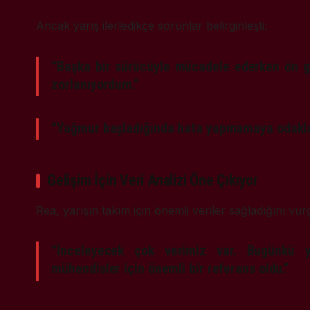
Ancak yarış ilerledikçe sorunlar belirginleşti:
“Başka bir sürücüyle mücadele ederken ön gr
zorlanıyordum.”
“Yağmur başladığında hata yapmamaya odakla
Gelişim İçin Veri Analizi Öne Çıkıyor
Rea, yarışın takım için önemli veriler sağladığını vur
“İnceleyecek çok verimiz var. Bugünkü y
mühendisler için önemli bir referans oldu.”