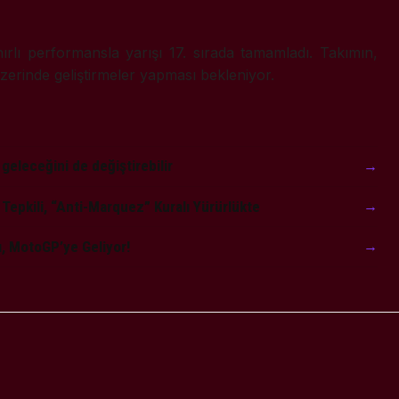
ırlı performansla yarışı 17. sırada tamamladı. Takımın,
zerinde geliştirmeler yapması bekleniyor.
 geleceğini de değiştirebilir
→
 Tepkili, “Anti-Marquez” Kuralı Yürürlükte
→
ı, MotoGP’ye Geliyor!
→