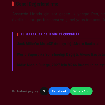
Genel Değerlendirme
Assen’de Honda için zor geçen ilk yarışta Rea, sın
özellikle start performansı ve genel yarış temposu ü
BU HABERLER DE İLGİNİZİ ÇEKEBİLİR
Jack Miller’ın MotoGP’den ayrılığı Alvaro Bautista’nın
World Superbike Yönetmeliği Değişti: Alvaro Bautista
İddia: Nicolo Bulega, 2027 için VR46 Ducati ile anlaşt
Bu haberi paylaş
X
Facebook
WhatsApp