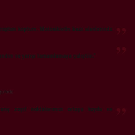
uptan koptum. Motosikletin bazı alanlarında
ndım ve yarışı tamamlamaya çalıştım.”
guladı:
arış zayıf noktalarımızı ortaya koydu ve