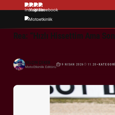
Rea: “Hızlı Hissettim Ama Sonu
YALÇIN ÇEKER
19 NISAN 2026
11:20
KATEGOR
•
MotoEtkinlik Editörü