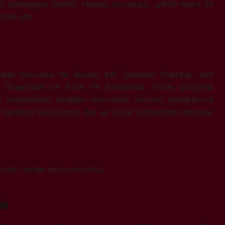
 olmadığını belirtti. Honda sürücüsü, performans ile
fade etti.
hafta sonunda da devam etti.
Somkiat Chantra
, son
Superpole ve Race 1’e katılamadı. 5.viraj çıkışında
 motosikletin yeniden tutunması sonucu bacaklarına
, Taylandlı sürücünün bel ve uyluk bölgesinde darbeye
an tek Honda sürücüsü oldu.
dı