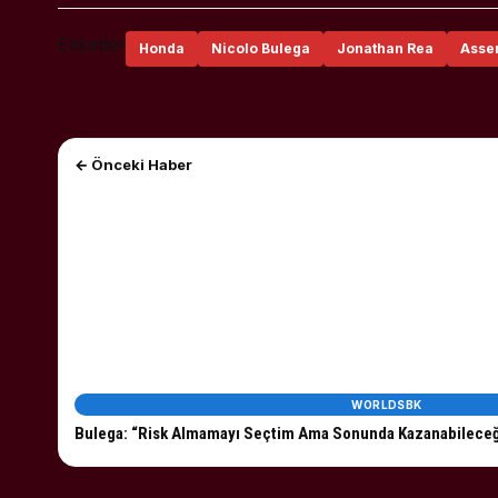
Etiketler
Honda
Nicolo Bulega
Jonathan Rea
Asse
← Önceki Haber
WORLDSBK
Bulega: “Risk Almamayı Seçtim Ama Sonunda Kazanabilece