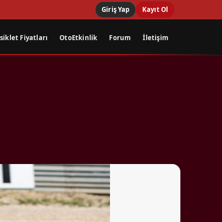
Giriş Yap
Kayıt Ol
iklet Fiyatları
OtoEtkinlik
Forum
İletişim