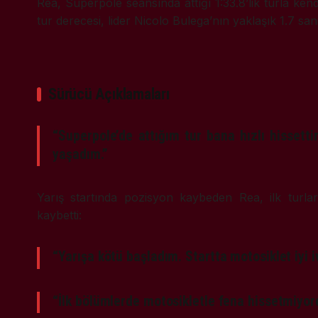
Rea, Superpole seansında attığı 1:33.8’lik turla ken
tur derecesi, lider
Nicolo Bulega
’nın yaklaşık 1.7 san
Sürücü Açıklamaları
“Superpole’de attığım tur bana hızlı hissett
yaşadım.”
Yarış startında pozisyon kaybeden Rea, ilk tur
kaybetti:
“Yarışa kötü başladım. Startta motosiklet iyi
“İlk bölümlerde motosikletle fena hissetmiyor