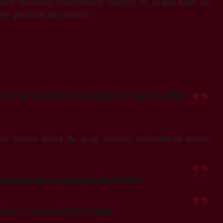
disini rekabetçi hissetmesine rağmen 18. sırada kaldı. Bu
iye gerisinde gerçekleşti.
irdi ama pozisyonu gördüğümde hayal kırıklığı
larda tempo bulsa da grup içindeki mücadelede zaman
 ivmelenmedi ve pozisyon kaybettim.”
dum ve tutuş da kötü değildi.”