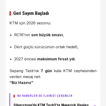
Geri Sayım Başladı
KTM için 2026 sezonu:
RC16’nın
son büyük sınavı
,
Dört güçlü sürücünün ortak hedefi,
2027 öncesi
maksimum fırsat yılı
.
Sepang Testi’ne
7 gün
kala KTM cephesinden
verilen mesaj net:
“Biz Hazırız”
BU HABERLER DE İLGİNİZİ ÇEKEBİLİR
→
Silverstone’da KTM Tech3’te Maverick Vinales