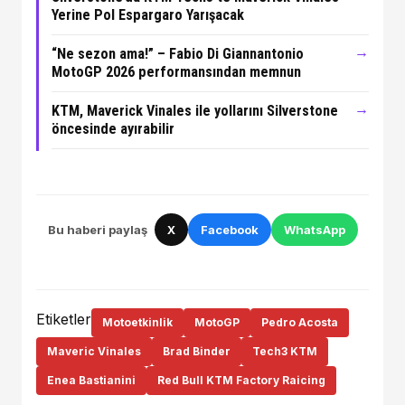
Yerine Pol Espargaro Yarışacak
→
“Ne sezon ama!” – Fabio Di Giannantonio
MotoGP 2026 performansından memnun
→
KTM, Maverick Vinales ile yollarını Silverstone
öncesinde ayırabilir
Bu haberi paylaş
X
Facebook
WhatsApp
Etiketler
Motoetkinlik
MotoGP
Pedro Acosta
Maveric Vinales
Brad Binder
Tech3 KTM
Enea Bastianini
Red Bull KTM Factory Raicing