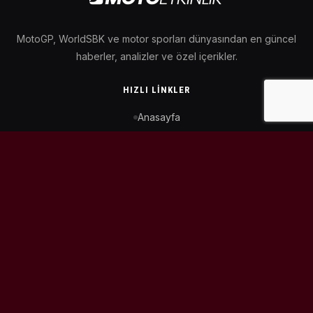
MotoGP, WorldSBK ve motor sporları dünyasından en güncel
haberler, analizler ve özel içerikler.
HIZLI LINKLER
Anasayfa
MotoGP Takvimi
WorldSBK Takvimi
Puan Durumu
İletişim
BIZI TAKIP ET