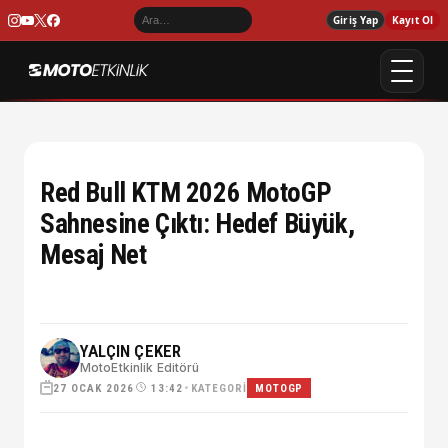
Giriş Yap
Kayıt Ol
Red Bull KTM 2026 MotoGP
Sahnesine Çıktı: Hedef Büyük,
Mesaj Net
YALÇIN ÇEKER
MotoEtkinlik Editörü
27 OCAK 2026
•
KATEGORI
13:42
MOTOGP