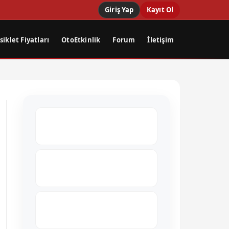
Giriş Yap
Kayıt Ol
iklet Fiyatları
OtoEtkinlik
Forum
İletişim