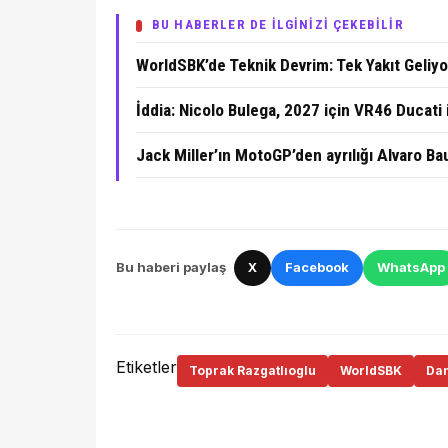
BU HABERLER DE İLGİNİZİ ÇEKEBİLİR
WorldSBK’de Teknik Devrim: Tek Yakıt Geliyo
İddia: Nicolo Bulega, 2027 için VR46 Ducati 
Jack Miller’ın MotoGP’den ayrılığı Alvaro Bau
Bu haberi paylaş
X
Facebook
WhatsApp
Etiketler
Toprak Razgatlıoglu
WorldSBK
Dan