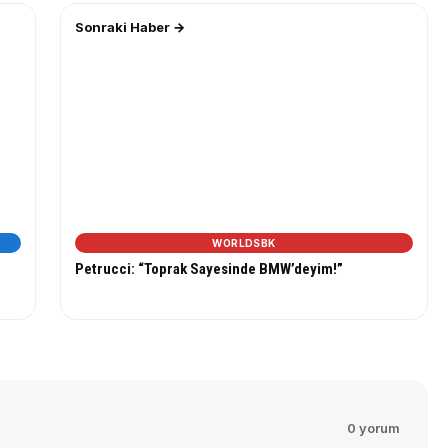
Sonraki Haber →
WORLDSBK
Petrucci: “Toprak Sayesinde BMW’deyim!”
0 yorum