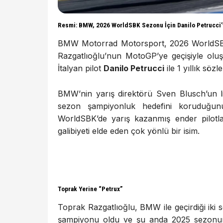
Resmi: BMW, 2026 WorldSBK Sezonu İçin Danilo Petrucci’y
BMW Motorrad Motorsport, 2026 WorldSBK 
Razgatlıoğlu’nun MotoGP’ye geçişiyle oluş
İtalyan pilot
Danilo Petrucci
ile 1 yıllık söz
BMW’nin yarış direktörü Sven Blusch’un l
sezon şampiyonluk hedefini koruduğunu
WorldSBK’de yarış kazanmış ender pilotla
galibiyeti elde eden çok yönlü bir isim.
Toprak Yerine “Petrux”
Toprak Razgatlıoğlu, BMW ile geçirdiği iki
şampiyonu oldu ve şu anda 2025 sezonun