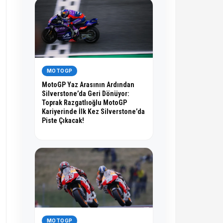
MOTOGP
MotoGP Yaz Arasının Ardından
Silverstone’da Geri Dönüyor:
Toprak Razgatlıoğlu MotoGP
Kariyerinde İlk Kez Silverstone’da
Piste Çıkacak!
MOTOGP