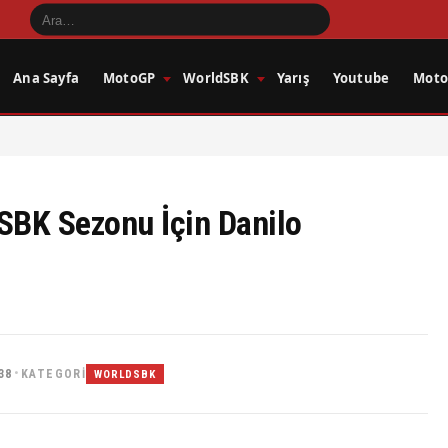
Ana Sayfa
MotoGP
WorldSBK
Yarış
Youtube
Motos
BK Sezonu İçin Danilo
38
KATEGORI
•
WORLDSBK