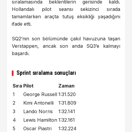
sıralamasında beklentilerin gerisinde kaldı.
Hollandalı pilot seansı sekizinci sırada
tamamlarken araçta tutuş eksikliği yaşadığını
ifade etti.
SQ2’nin son bölümünde çakıl havuzuna taşan
Verstappen, ancak son anda SQ3’e kalmayı
başardı.
Sprint sıralama sonuçları
Sıra
Pilot
Zaman
1
George Russell
1:31.520
2
Kimi Antonelli
1:31.809
3
Lando Norris
1:32.141
4
Lewis Hamilton
1:32.161
5
Oscar Piastri
1:32.224