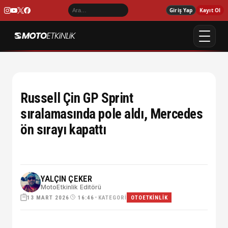
Giriş Yap
Kayıt Ol
Russell Çin GP Sprint
sıralamasında pole aldı, Mercedes
ön sırayı kapattı
YALÇIN ÇEKER
MotoEtkinlik Editörü
13 MART 2026
•
KATEGORI
16:46
OTOETKINLIK