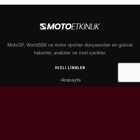
MotoGP, WorldSBK ve motor sporları dünyasından en güncel
haberler, analizler ve özel içerikler.
HIZLI LINKLER
Anasayfa
MotoGP Takvimi
WorldSBK Takvimi
Puan Durumu
İletişim
BIZI TAKIP ET