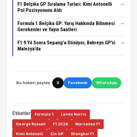
→
F1 Belçika GP Sıralama Turları: Kimi Antonelli
Pol Pozisyonunu Aldı
→
Formula 1 Belçika GP: Yarış Hakkında Bilinmesi
Gerekenler ve Yayın Saatleri
→
F1 9 Yıl Sonra Sepang’a Dönüyor, Bahreyn GP’si
Malezya’da
Bu haberi paylaş
X
Facebook
WhatsApp
Etiketler
Formula 1
Lando Norris
George Russell
F1 2026
Mercedes F1
Kimi Antonelli
Çin GP
Shanghai F1