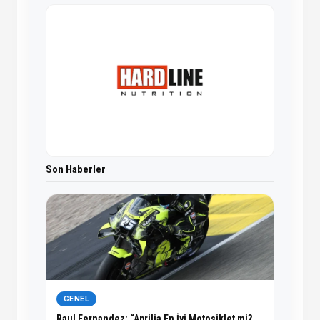
Son Haberler
GENEL
Raul Fernandez: “Aprilia En İyi Motosiklet mi?