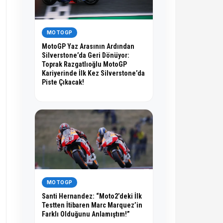
MOTOGP
MotoGP Yaz Arasının Ardından
Silverstone’da Geri Dönüyor:
Toprak Razgatlıoğlu MotoGP
Kariyerinde İlk Kez Silverstone’da
Piste Çıkacak!
MOTOGP
Santi Hernandez: “Moto2’deki İlk
Testten İtibaren Marc Marquez’in
Farklı Olduğunu Anlamıştım!”