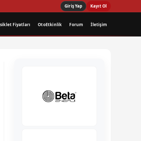
Giriş Yap
Kayıt Ol
iklet Fiyatları
OtoEtkinlik
Forum
İletişim