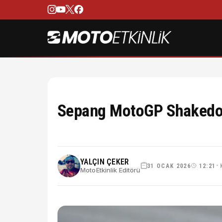
Sepang MotoGP Shakedo
YALÇIN ÇEKER
31 OCAK 2026
12:21
•
MotoEtkinlik Editörü