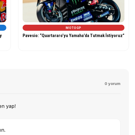
MOTOGP
y
Pavesio: “Quartararo’yu Yamaha’da Tutmak İstiyoruz”
0 yorum
en yap!
ın.