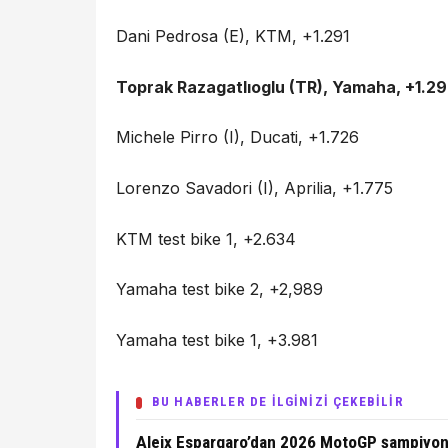
Dani Pedrosa (E), KTM, +1.291
Toprak Razagatlıoglu (TR), Yamaha, +1.2
Michele Pirro (I), Ducati, +1.726
Lorenzo Savadori (I), Aprilia, +1.775
KTM test bike 1, +2.634
Yamaha test bike 2, +2,989
Yamaha test bike 1, +3.981
BU HABERLER DE İLGİNİZİ ÇEKEBİLİR
Aleix Espargaro’dan 2026 MotoGP şampiyon