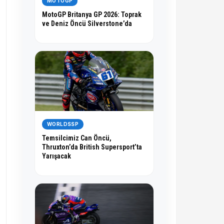
MOTOGP
MotoGP Britanya GP 2026: Toprak
ve Deniz Öncü Silverstone’da
WORLDSSP
Temsilcimiz Can Öncü,
Thruxton’da British Supersport’ta
Yarışacak