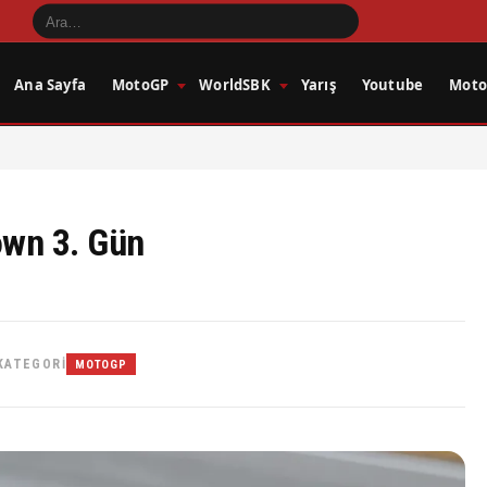
Ana Sayfa
MotoGP
WorldSBK
Yarış
Youtube
Motos
wn 3. Gün
KATEGORI
MOTOGP