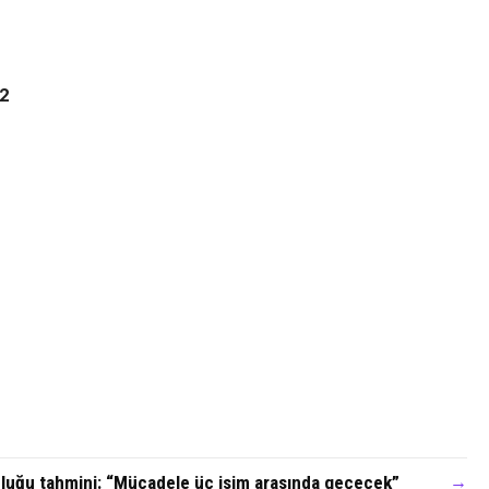
92
luğu tahmini: “Mücadele üç isim arasında geçecek”
→