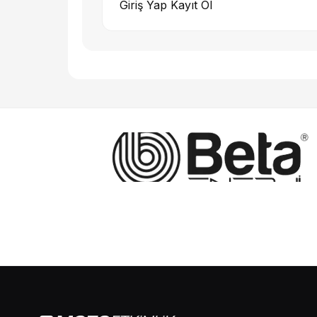
Giriş Yap
Kayıt Ol