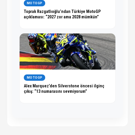
MOTOGP
Toprak Razgatlıoğlu’ndan Türkiye MotoGP
açıklaması: “2027 zor ama 2028 mümkün”
MOTOGP
Alex Marquez’den Silverstone öncesi ilginç
çıkış: “13 numarasını sevmiyorum”