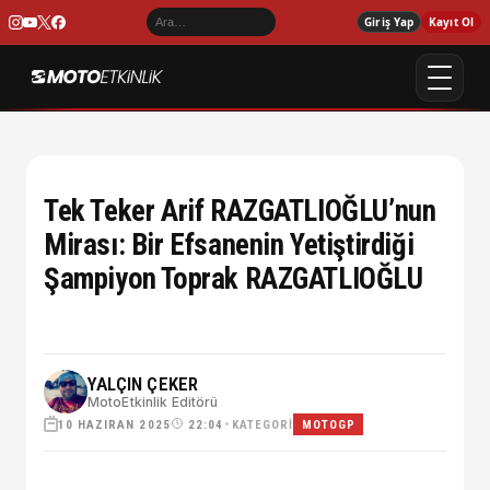
Giriş Yap
Kayıt Ol
Tek Teker Arif RAZGATLIOĞLU’nun
Mirası: Bir Efsanenin Yetiştirdiği
Şampiyon Toprak RAZGATLIOĞLU
YALÇIN ÇEKER
MotoEtkinlik Editörü
10 HAZIRAN 2025
•
KATEGORI
22:04
MOTOGP