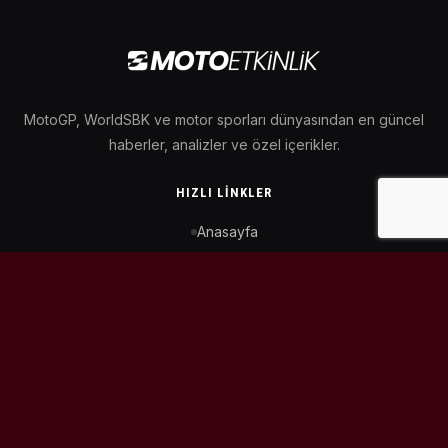
MotoGP, WorldSBK ve motor sporları dünyasından en güncel
haberler, analizler ve özel içerikler.
HIZLI LINKLER
Anasayfa
MotoGP Takvimi
WorldSBK Takvimi
Puan Durumu
İletişim
BIZI TAKIP ET