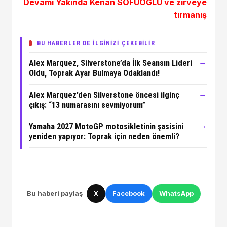
Devamı Yakında Kenan SOFUOĞLU ve zirveye
tırmanış
BU HABERLER DE İLGİNİZİ ÇEKEBİLİR
→
Alex Marquez, Silverstone’da İlk Seansın Lideri
Oldu, Toprak Ayar Bulmaya Odaklandı!
→
Alex Marquez’den Silverstone öncesi ilginç
çıkış: “13 numarasını sevmiyorum”
→
Yamaha 2027 MotoGP motosikletinin şasisini
yeniden yapıyor: Toprak için neden önemli?
Bu haberi paylaş
X
Facebook
WhatsApp