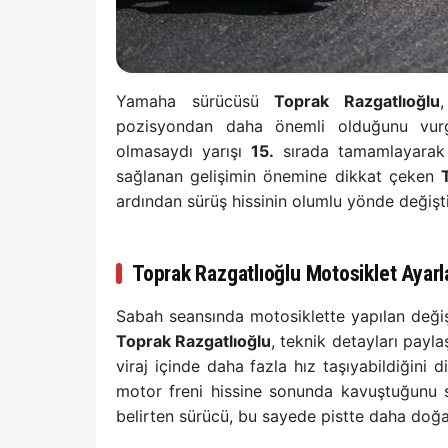
Yamaha sürücüsü
Toprak Razgatlıoğlu
pozisyondan daha önemli olduğunu vurg
olmasaydı yarışı
15.
sırada tamamlayarak 
sağlanan gelişimin önemine dikkat çeken
ardından sürüş hissinin olumlu yönde değişti
Toprak Razgatlıoğlu Motosiklet Ayarla
Sabah seansında motosiklette yapılan değişik
Toprak Razgatlıoğlu
, teknik detayları payla
viraj içinde daha fazla hız taşıyabildiğini di
motor freni hissine sonunda kavuştuğunu sö
belirten sürücü, bu sayede pistte daha doğal 