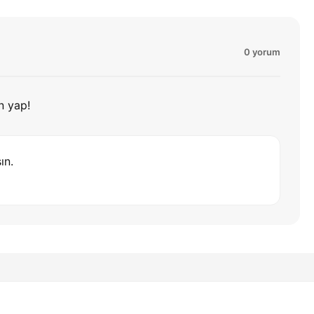
0 yorum
n yap!
ın.