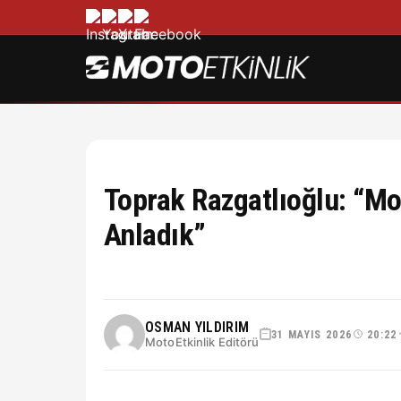
Toprak Razgatlıoğlu: “Mo
Anladık”
OSMAN YILDIRIM
31 MAYIS 2026
20:22
MotoEtkinlik Editörü