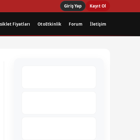
Giriş Yap
Kayıt Ol
iklet Fiyatları
OtoEtkinlik
Forum
İletişim