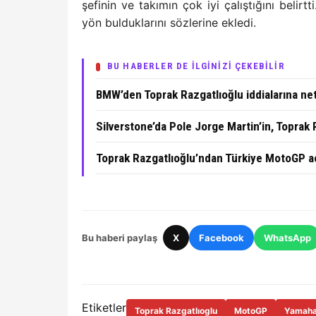
şefinin ve takımın çok iyi çalıştığını belir
yön bulduklarını sözlerine ekledi.
BU HABERLER DE İLGİNİZİ ÇEKEBİLİR
BMW’den Toprak Razgatlıoğlu iddialarına ne
Silverstone’da Pole Jorge Martin’in, Toprak R
Toprak Razgatlıoğlu’ndan Türkiye MotoGP 
Bu haberi paylaş
X
Facebook
WhatsApp
Etiketler
Toprak Razgatlıoglu
MotoGP
Yamah