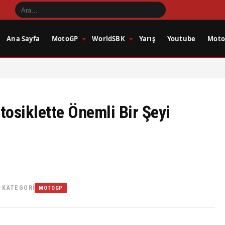
Ana Sayfa
MotoGP
WorldSBK
Yarış
Youtube
Motos
tosiklette Önemli Bir Şeyi
KATEGORI
•
MOTOGP