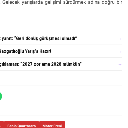
tti. Gelecek yarışlarda gelişimi sürdürmek adına doğru bir
t yanıt: “Geri dönüş görüşmesi olmadı”
→
azgatlıoğlu Yarış’a Hazır!
→
açıklaması: “2027 zor ama 2028 mümkün”
→
a
Fabio Quartararo
Motor Freni