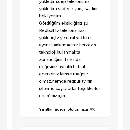
yükledim.cep telefonuma
yükledim.sadece yarış saatini
bekliyorum..
Gördüğüm eksikliğiniz şu:
Redbull tv telefona nasıl
yüklenir,tv ye nasıl yüklenir
ayrıntılı anlatmadınız.herkezin
teknoloji kullanmakta
zorlandığının farkında
değilsiniz.ayrıntılı bi tarif
ederseniz kimse mağdur
olmaz.hemde redbull tv nin
izlenme sayısı artar.teşekkürler
emeğiniz için..
Yanıtlamak için oturum açın
❤️
0