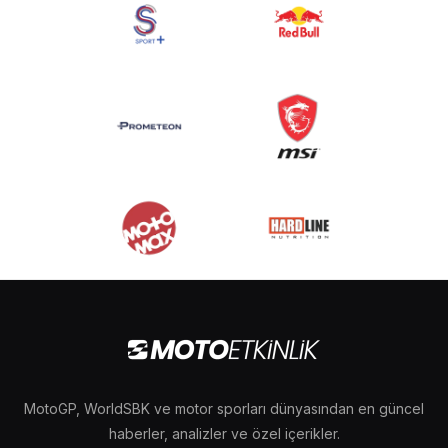
MotoGP, WorldSBK ve motor sporları dünyasından en güncel
haberler, analizler ve özel içerikler.