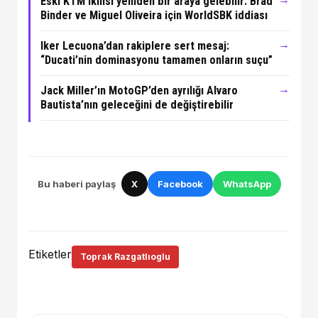
Eski KTM ikilisi yeniden bir araya gelebilir: Brad
Binder ve Miguel Oliveira için WorldSBK iddiası
→
Iker Lecuona’dan rakiplere sert mesaj:
“Ducati’nin dominasyonu tamamen onların suçu”
→
Jack Miller’ın MotoGP’den ayrılığı Alvaro
Bautista’nın geleceğini de değiştirebilir
Bu haberi paylaş
X
Facebook
WhatsApp
Etiketler
Toprak Razgatlıoglu