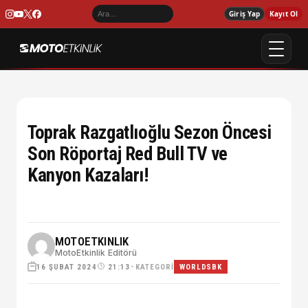
Giriş Yap
Kayıt Ol
Toprak Razgatlıoğlu Sezon Öncesi
Son Röportaj Red Bull TV ve
Kanyon Kazaları!
MOTOETKINLIK
MotoEtkinlik Editörü
16 ŞUBAT 2024
•
KATEGORI
21:13
WORLDSBK