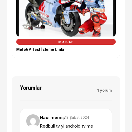
MOTOGP
MotoGP Test İzleme Linki
Yorumlar
1 yorum
Naci memiş
18 Şubat 2024
Redbull tv yi android tv me