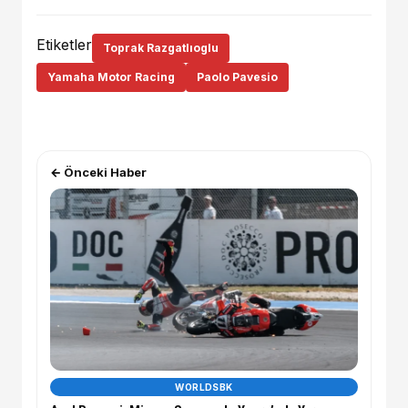
Etiketler
Toprak Razgatlıoglu
Yamaha Motor Racing
Paolo Pavesio
← Önceki Haber
WORLDSBK