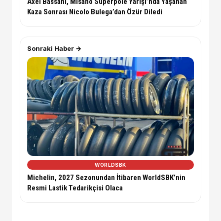
Axel Bassani, Misano Superpole Yarışı’nda Yaşanan
Kaza Sonrası Nicolo Bulega’dan Özür Diledi
Sonraki Haber →
WORLDSBK
Michelin, 2027 Sezonundan İtibaren WorldSBK’nin
Resmi Lastik Tedarikçisi Olaca