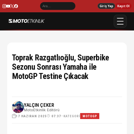
Giriş Yap
Kayıt Ol
Toprak Razgatlıoğlu, Superbike
Sezonu Sonrası Yamaha ile
MotoGP Testine Çıkacak
YALÇIN ÇEKER
MotoEtkinlik Editörü
17 HAZIRAN 2025
•
KATEGORI
07:37
MOTOGP