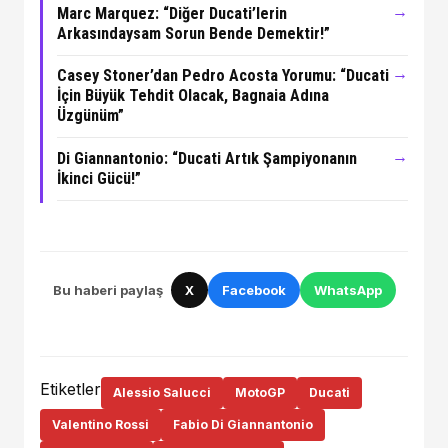
→
Marc Marquez: “Diğer Ducati’lerin
Arkasındaysam Sorun Bende Demektir!”
→
Casey Stoner’dan Pedro Acosta Yorumu: “Ducati
İçin Büyük Tehdit Olacak, Bagnaia Adına
Üzgünüm”
→
Di Giannantonio: “Ducati Artık Şampiyonanın
İkinci Gücü!”
Bu haberi paylaş
X
Facebook
WhatsApp
Etiketler
Alessio Salucci
MotoGP
Ducati
Valentino Rossi
Fabio Di Giannantonio