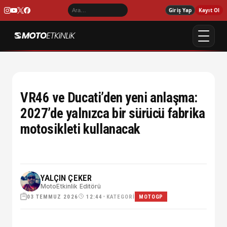
Giriş Yap
Kayıt Ol
VR46 ve Ducati’den yeni anlaşma:
2027’de yalnızca bir sürücü fabrika
motosikleti kullanacak
YALÇIN ÇEKER
MotoEtkinlik Editörü
03 TEMMUZ 2026
•
KATEGORI
12:44
MOTOGP