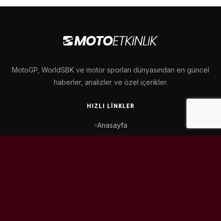
MotoGP, WorldSBK ve motor sporları dünyasından en güncel
haberler, analizler ve özel içerikler.
HIZLI LINKLER
Anasayfa
MotoGP Takvimi
WorldSBK Takvimi
Puan Durumu
İletişim
BIZI TAKIP ET