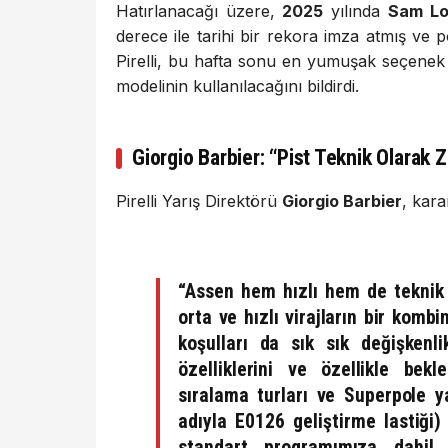
Hatırlanacağı üzere,
2025
yılında
Sam Lo
derece ile tarihi bir rekora imza atmış v
Pirelli, bu hafta sonu en yumuşak seçenek
modelinin kullanılacağını bildirdi.
Giorgio Barbier: “Pist Teknik Olarak Z
Pirelli Yarış Direktörü
Giorgio Barbier
, kara
“Assen hem hızlı hem de teknik a
orta ve hızlı virajların bir kom
koşulları da sık sık değişkenlik
özelliklerini ve özellikle bekl
sıralama turları ve Superpole y
adıyla
E0126
geliştirme lastiği)
standart programımıza dahil 