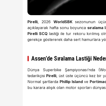
Pirelli
, 2026
WorldSBK
sezonunun üçü
açıklayarak hafta sonu boyunca
sıralama l
Pirelli SCQ
lastiği ile tur rekoru kırılmış o
gerekçe göstererek daha sert hamurlara yön
Assen’de Sıralama Lastiği Nede
Dünya Superbike Şampiyonası’nda (Worl
tedarikçisi
Pirelli
, üst üste üçüncü kez bir 
Normal şartlarda
Phillip Island
ve
Portima
bu karara alışık olan motor sporları dünyas