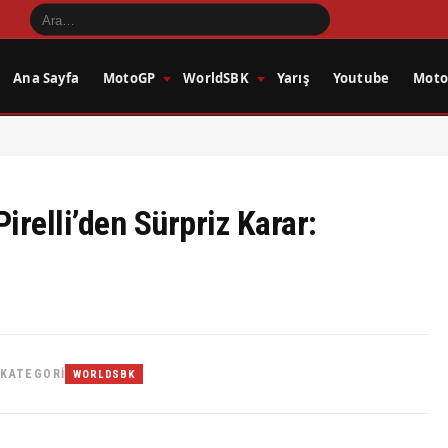
Ana Sayfa
MotoGP
WorldSBK
Yarış
Youtube
Motos
relli’den Sürpriz Karar:
KATEGORI
WORLDSBK