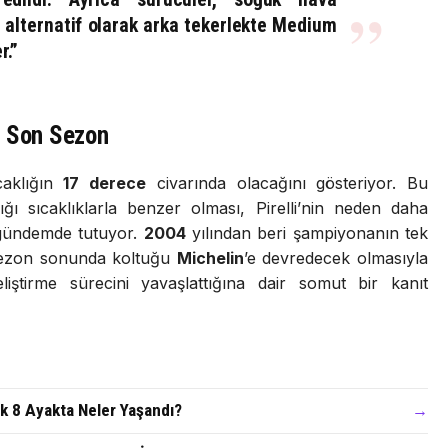
alternatif olarak arka tekerlekte
Medium
r.”
a Son Sezon
caklığın
17 derece
civarında olacağını gösteriyor. Bu
dığı sıcaklıklarla benzer olması, Pirelli’nin neden daha
gündemde tutuyor.
2004
yılından beri şampiyonanın tek
, sezon sonunda koltuğu
Michelin
’e devredecek olmasıyla
iştirme sürecini yavaşlattığına dair somut bir kanıt
lk 8 Ayakta Neler Yaşandı?
→