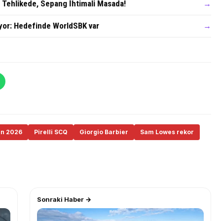
n Tehlikede, Sepang İhtimali Masada!
→
yor: Hedefinde WorldSBK var
→
en 2026
Pirelli SCQ
Giorgio Barbier
Sam Lowes rekor
Sonraki Haber →