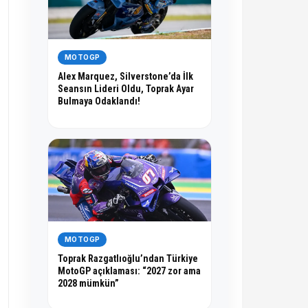
MOTOGP
Alex Marquez, Silverstone’da İlk
Seansın Lideri Oldu, Toprak Ayar
Bulmaya Odaklandı!
MOTOGP
Toprak Razgatlıoğlu’ndan Türkiye
MotoGP açıklaması: “2027 zor ama
2028 mümkün”