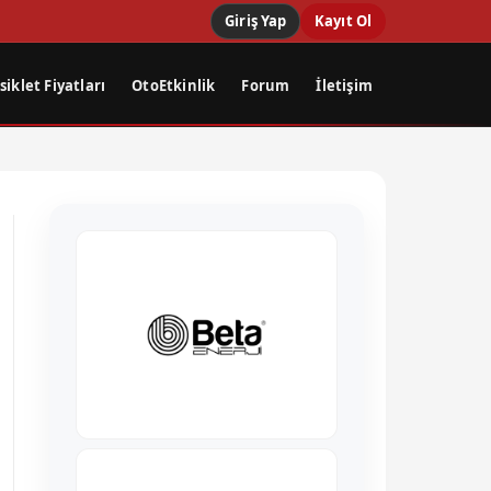
Giriş Yap
Kayıt Ol
iklet Fiyatları
OtoEtkinlik
Forum
İletişim