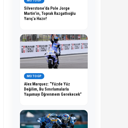
MOTOGP
Silverstone’da Pole Jorge
Martin’in, Toprak Razgatlıoğlu
Yarış’a Hazır!
MOTOGP
Alex Marquez: “Yüzde Yüz
Değilim, Bu Sınırlamalarla
Yaşamayı Öğrenmem Gerekecek”