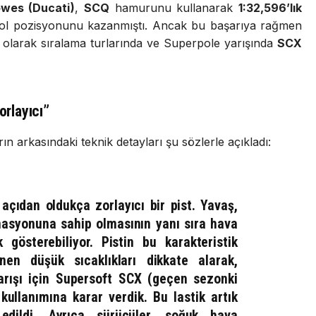
wes (Ducati)
,
SCQ
hamurunu kullanarak
1:32,596’lık
e pol pozisyonunu kazanmıştı. Ancak bu başarıya rağmen
 olarak sıralama turlarında ve Superpole yarışında
SCX
orlayıcı”
rın arkasındaki teknik detayları şu sözlerle açıkladı:
çıdan oldukça zorlayıcı bir pist. Yavaş,
binasyonuna sahip olmasının yanı sıra hava
 gösterebiliyor. Pistin bu karakteristik
enen düşük sıcaklıkları dikkate alarak,
arışı için
Supersoft SCX
(geçen sezonki
 kullanımına karar verdik. Bu lastik artık
edildi. Ayrıca sürücüler, soğuk hava