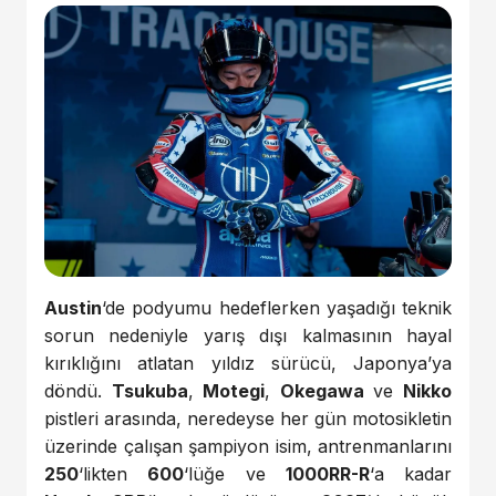
Austin
‘de podyumu hedeflerken yaşadığı teknik
sorun nedeniyle yarış dışı kalmasının hayal
kırıklığını atlatan yıldız sürücü, Japonya’ya
döndü.
Tsukuba
,
Motegi
,
Okegawa
ve
Nikko
pistleri arasında, neredeyse her gün motosikletin
üzerinde çalışan şampiyon isim, antrenmanlarını
250
‘likten
600
‘lüğe ve
1000RR-R
‘a kadar