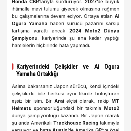
Honda CBR
‘larıyla sürdürüyor.
2027
‘de büyük
ihtimalle mavi tulumu giyecek olmasına rağmen
bu çalışmalarına devam ediyor. Ortaya atılan
Ai
Ogura Yamaha
haberi sürücü pazarını sarsıp
tartışma yarattı ancak
2024 Moto2 Dünya
Şampiyonu
, kariyerinde şu ana kadar yaptığı
hamlelerin hiçbirinde hata yapmadı.
Kariyerindeki Çelişkiler ve Ai Ogura
Yamaha Ortaklığı
Aslına bakarsanız Japon sürücü, kendi içindeki
çelişkilerle bile herkesi aynı fikirde buluşturan
eşsiz bir isim. Bir
Arai
elçisi olarak, rakip
MT
Helmets
sponsorluğundaki bir takımla
Moto2
dünya şampiyonluğu kazandı. Bir Japon olarak
şu anda Amerikalı
Trackhouse Racing
takımıyla
yarışıyor ve hatta
Austin
‘de Amerika GP’ye özel