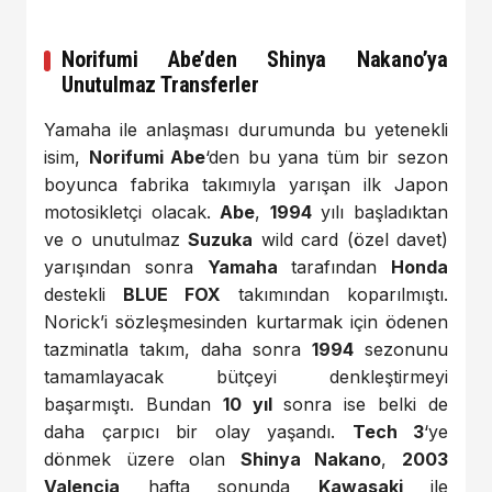
Norifumi Abe’den Shinya Nakano’ya
Unutulmaz Transferler
Yamaha ile anlaşması durumunda bu yetenekli
isim,
Norifumi Abe
‘den bu yana tüm bir sezon
boyunca fabrika takımıyla yarışan ilk Japon
motosikletçi olacak.
Abe
,
1994
yılı başladıktan
ve o unutulmaz
Suzuka
wild card (özel davet)
yarışından sonra
Yamaha
tarafından
Honda
destekli
BLUE FOX
takımından koparılmıştı.
Norick’i sözleşmesinden kurtarmak için ödenen
tazminatla takım, daha sonra
1994
sezonunu
tamamlayacak bütçeyi denkleştirmeyi
başarmıştı. Bundan
10 yıl
sonra ise belki de
daha çarpıcı bir olay yaşandı.
Tech 3
‘ye
dönmek üzere olan
Shinya Nakano
,
2003
Valencia
hafta sonunda
Kawasaki
ile