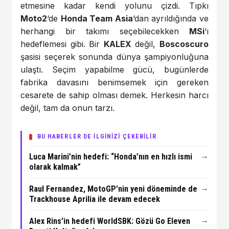
etmesine kadar kendi yolunu çizdi. Tıpkı
Moto2
‘de
Honda Team Asia
‘dan ayrıldığında ve
herhangi bir takımı seçebilecekken
MSi
‘ı
hedeflemesi gibi. Bir
KALEX
değil,
Boscoscuro
şasisi seçerek sonunda dünya şampiyonluğuna
ulaştı. Seçim yapabilme gücü, bugünlerde
fabrika davasını benimsemek için gereken
cesarete de sahip olması demek. Herkesin harcı
değil, tam da onun tarzı.
BU HABERLER DE İLGİNİZİ ÇEKEBİLİR
→
Luca Marini’nin hedefi: “Honda’nın en hızlı ismi
olarak kalmak”
→
Raul Fernandez, MotoGP’nin yeni döneminde de
Trackhouse Aprilia ile devam edecek
→
Alex Rins’in hedefi WorldSBK: Gözü Go Eleven