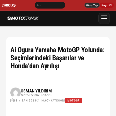
Giriş Yap
Kayıt Ol
Ai Ogura Yamaha MotoGP Yolunda:
Seçimlerindeki Başarılar ve
Honda’dan Ayrılışı
OSMAN YILDIRIM
MotoEtkinlik Editörü
14 NISAN 2026
•
KATEGORI
16:07
MOTOGP