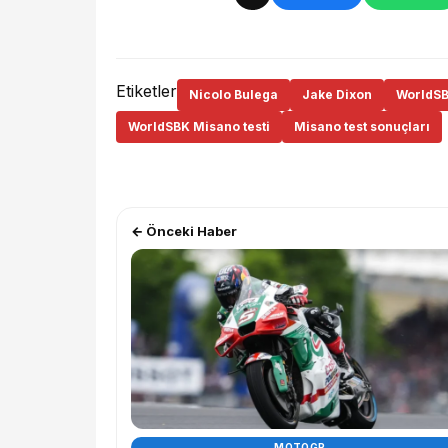
Etiketler
Nicolo Bulega
Jake Dixon
WorldS
WorldSBK Misano testi
Misano test sonuçları
← Önceki Haber
MOTOGP