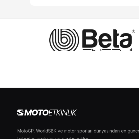
MotoGP, WorldSBK ve motor sporları dünyasından en günc
haberler, analizler ve özel içerikler.