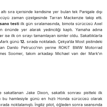
altı sıra içerisinde kendisine yer bulan tek Panigale dışı
ücüyü zaman çizelgesinde Tarran Mackenzie takip etti.
sano testi
ilk gün sıralamasında, bimota sürücüsü Axel
in önünde yer alarak yedinciliği kaptı. Yamaha adına
ise ilk on sırayı tamamlayan isimler oldu. Sakatlıklarla
 Mark günü
12.
sırada noktaladı. Çekya’da Most pistindeki
lanan Danilo Petrucci’nin yerine ROKiT BMW Motorrad
Hannes Soomer, takım arkadaşı Michael van der Mark’ın
de sakatlanan Jake Dixon, sakatlık sonrası pistteki ilk
cü bu hamlesiyle günü en hızlı Honda sürücüsü olarak
ırada noktalamıştı. İngiliz pilot, öğleden sonra seansında