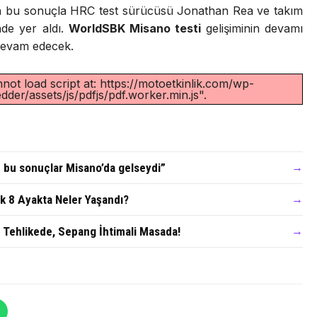
Dixon bu sonuçla HRC test sürücüsü Jonathan Rea ve takım
de yer aldı.
WorldSBK Misano testi
gelişiminin devamı
 devam edecek.
not load script at: https://motoetkinlik.com/wp-
der/assets/js/pdfjs/pdf.worker.min.js".
e bu sonuçlar Misano’da gelseydi”
→
lk 8 Ayakta Neler Yaşandı?
→
n Tehlikede, Sepang İhtimali Masada!
→