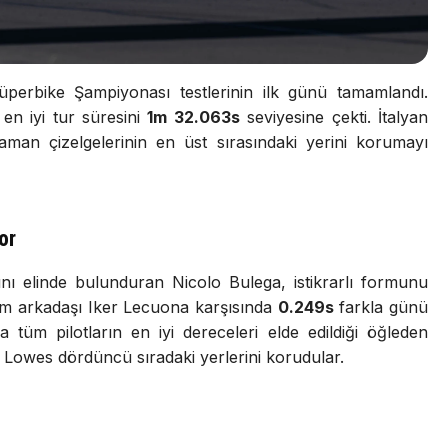
üperbike Şampiyonası testlerinin ilk günü tamamlandı.
en iyi tur süresini
1m 32.063s
seviyesine çekti. İtalyan
an çizelgelerinin en üst sırasındaki yerini korumayı
or
 elinde bulunduran Nicolo Bulega, istikrarlı formunu
akım arkadaşı Iker Lecuona karşısında
0.249s
farkla günü
a tüm pilotların en iyi dereceleri elde edildiği öğleden
Lowes dördüncü sıradaki yerlerini korudular.