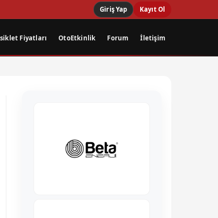
Giriş Yap
Kayıt Ol
iklet Fiyatları
OtoEtkinlik
Forum
İletişim