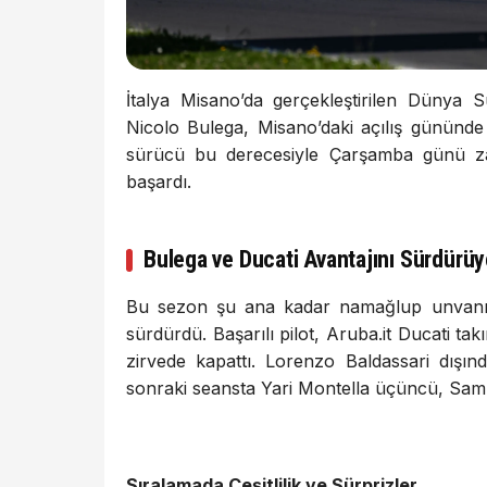
İtalya Misano’da gerçekleştirilen Dünya S
Nicolo Bulega, Misano’daki açılış gününde 
sürücü bu derecesiyle Çarşamba günü zam
başardı.
Bulega ve Ducati Avantajını Sürdürüy
Bu sezon şu ana kadar namağlup unvanını
sürdürdü. Başarılı pilot, Aruba.it Ducati t
zirvede kapattı. Lorenzo Baldassari dışınd
sonraki seansta Yari Montella üçüncü, Sam 
Sıralamada Çeşitlilik ve Sürprizler