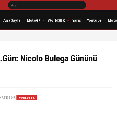
Ana Sayfa
MotoGP
WorldSBK
Yarış
Youtube
Motos
.Gün: Nicolo Bulega Gününü
KATEGORI
WORLDSBK