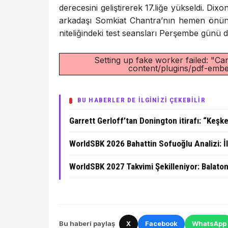
derecesini geliştirerek 17.liğe yükseldi. 
arkadaşı Somkiat Chantra’nın hemen önün
niteliğindeki test seansları Perşembe günü
Setting up fake worker failed: "Can
content/plugins/pdf-embed
BU HABERLER DE İLGİNİZİ ÇEKEBİLİR
Garrett Gerloff’tan Donington itirafı: “Keşk
WorldSBK 2026 Bahattin Sofuoğlu Analizi: İ
WorldSBK 2027 Takvimi Şekilleniyor: Balato
Bu haberi paylaş
X
Facebook
WhatsApp