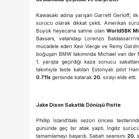
Kawasaki adına yarışan Garrett Gerloff, ilk 
sürücü olarak dikkat çekti. Amerikalı sür
Büyük heyecana sahne olan
WorldSBK Mi
Bassani, vatandaşı Lorenzo Baldassarri’n
mücadele eden Xavi Vierge ve Remy Gardner 
boğuşan BMW takımında Michael van der
1. yarışta geçirdiği kaza sonucu sakat
takımıyla teste katılan Estonyalı pilot 
0.711s
gerisinde kalarak
20.
sırayı elde etti.
Jake Dixon Sakatlık Dönüşü Pistte
Phillip Island’daki sezon öncesi testlerin
gününde geç bir atak yaptı. İngiliz sürü
tamamlamayı başardı. Sabah seansını
20.
s