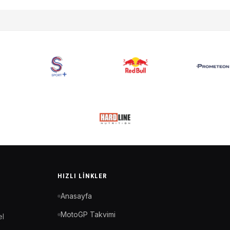
HIZLI LINKLER
Anasayfa
MotoGP Takvimi
el