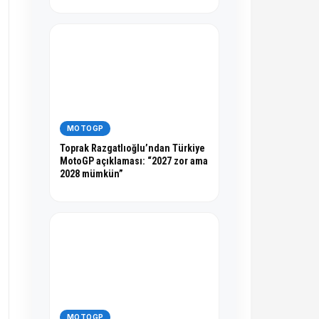
MOTOGP
Toprak Razgatlıoğlu’ndan Türkiye
MotoGP açıklaması: “2027 zor ama
2028 mümkün”
MOTOGP