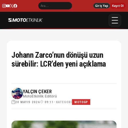
Giriş Yap
Kayıt Ol
Johann Zarco’nun dönüşü uzun
sürebilir: LCR’den yeni açıklama
YALÇIN ÇEKER
MotoEtkinlik Editörü
20 MAYIS 2026
•
KATEGORI
09:11
MOTOGP