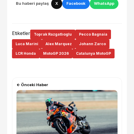
Bu haberi paylaş
X
Facebook
WhatsApp
Etiketler
Toprak Razgatlıoglu
Pecco Bagnaia
Luca Marini
Alex Marquez
Johann Zarco
LCR Honda
MotoGP 2026
Catalunya MotoGP
← Önceki Haber