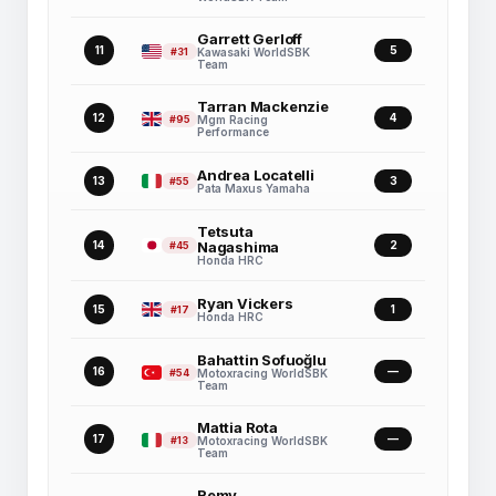
Garrett Gerloff
11
5
#31
Kawasaki WorldSBK
Team
Tarran Mackenzie
12
4
#95
Mgm Racing
Performance
Andrea Locatelli
13
3
#55
Pata Maxus Yamaha
Tetsuta
14
Nagashima
2
#45
Honda HRC
Ryan Vickers
15
1
#17
Honda HRC
Bahattin Sofuoğlu
16
—
#54
Motoxracing WorldSBK
Team
Mattia Rota
17
—
#13
Motoxracing WorldSBK
Team
Remy