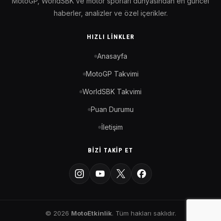
MotoGP, WorldSBK ve motor sporları dünyasından en güncel
haberler, analizler ve özel içerikler.
HIZLI LINKLER
Anasayfa
MotoGP Takvimi
WorldSBK Takvimi
Puan Durumu
İletişim
BIZI TAKIP ET
© 2026
MotoEtkinlik
. Tüm hakları saklıdır.