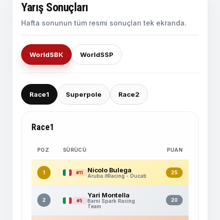
Yarış Sonuçları
Hafta sonunun tüm resmi sonuçları tek ekranda.
WorldSBK
WorldSSP
Race1
Superpole
Race2
Race1
POZ
SÜRÜCÜ
PUAN
Nicolo Bulega
1
25
#11
Aruba.itRacing - Ducati
Yari Montella
2
20
#5
Barni Spark Racing
Team