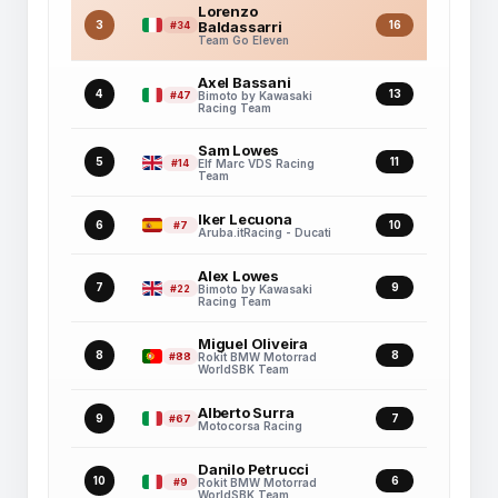
Lorenzo
3
Baldassarri
16
#34
Team Go Eleven
Axel Bassani
4
13
#47
Bimoto by Kawasaki
Racing Team
Sam Lowes
5
11
#14
Elf Marc VDS Racing
Team
Iker Lecuona
6
10
#7
Aruba.itRacing - Ducati
Alex Lowes
7
9
#22
Bimoto by Kawasaki
Racing Team
Miguel Oliveira
8
8
#88
Rokit BMW Motorrad
WorldSBK Team
Alberto Surra
9
7
#67
Motocorsa Racing
Danilo Petrucci
10
6
#9
Rokit BMW Motorrad
WorldSBK Team