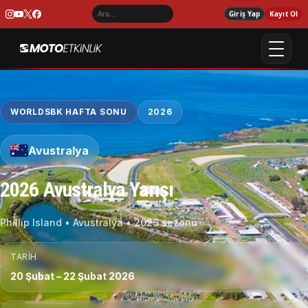
Giriş Yap
Kayıt Ol
WORLDSBK HAFTA SONU
2026
Avustralya
2026 Avustralya Yarışı
Phillip Island • Avustralya • 2026 sezonu
TARIH
20 Şubat – 22 Şubat 2026