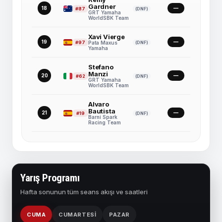
Gardner
18
—
#87
(DNF)
GRT Yamaha
WorldSBK Team
Xavi Vierge
19
—
#97
(DNF)
Pata Maxus
Yamaha
Stefano
Manzi
20
—
#62
(DNF)
GRT Yamaha
WorldSBK Team
Alvaro
Bautista
21
—
#19
(DNF)
Barni Spark
Racing Team
Yarış Programı
Hafta sonunun tüm seans akışı ve saatleri
CUMA
CUMARTESI
PAZAR