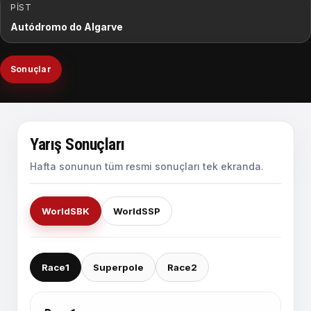
PIST
Autódromo do Algarve
Sonuçlar
Yarış Sonuçları
Hafta sonunun tüm resmi sonuçları tek ekranda.
WorldSBK
WorldSSP
Race1
Superpole
Race2