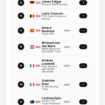
Jonas Folger
15
1
#94
Bonovo MGM Racing
Loris Cresson
16
—
#84
TPR Team Pedercini
Racing
Alvaro
17
Bautista
—
#19
(DNF)
Team HRC
Michael van
der Mark
18
—
#60
(DNF)
BMW Motorrad
WorldSBK Team
Andrea
Locatelli
19
—
#55
(DNF)
Pata Yamaha
with BRIXX
WorldSBK
Gabriele
Ruiu
20
—
#16
(DNF)
B-Max Racing
Team
Lachlan Epis
Outdo TPR
21
—
#83
(DNF)
Team Pedercini