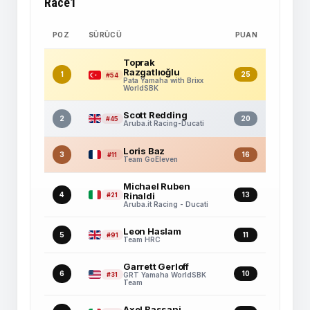
Race1
POZ
SÜRÜCÜ
PUAN
Toprak
Razgatlıoğlu
1
25
#54
Pata Yamaha with Brixx
WorldSBK
Scott Redding
2
20
#45
Aruba.it Racing-Ducati
Loris Baz
3
16
#11
Team GoEleven
Michael Ruben
4
Rinaldi
13
#21
Aruba.it Racing - Ducati
Leon Haslam
5
11
#91
Team HRC
Garrett Gerloff
6
10
#31
GRT Yamaha WorldSBK
Team
Axel Bassani