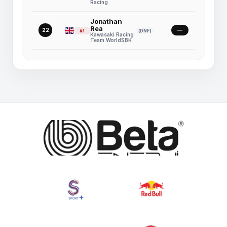
Racing
Jonathan
Rea
22
—
#1
(DNF)
Kawasaki Racing
Team WorldSBK