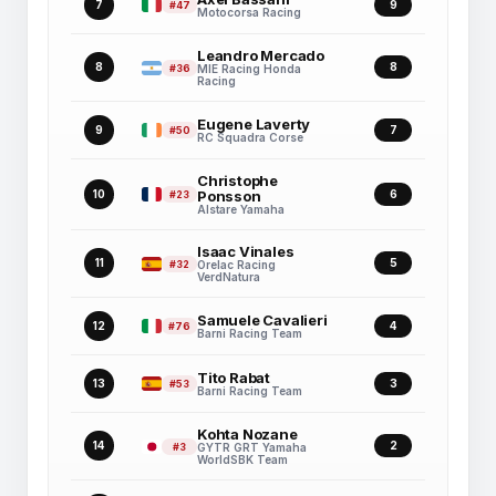
7
9
#47
Motocorsa Racing
Leandro Mercado
8
8
#36
MIE Racing Honda
Racing
Eugene Laverty
9
7
#50
RC Squadra Corse
Christophe
10
Ponsson
6
#23
Alstare Yamaha
Isaac Vinales
11
5
#32
Orelac Racing
VerdNatura
Samuele Cavalieri
12
4
#76
Barni Racing Team
Tito Rabat
13
3
#53
Barni Racing Team
Kohta Nozane
14
2
#3
GYTR GRT Yamaha
WorldSBK Team