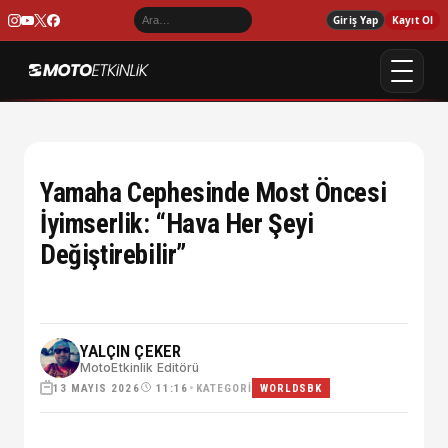
Giriş Yap
Kayıt Ol
Yamaha Cephesinde Most Öncesi
İyimserlik: “Hava Her Şeyi
Değiştirebilir”
YALÇIN ÇEKER
MotoEtkinlik Editörü
13 MAYIS 2026
•
KATEGORI
11:16
WORLDSBK