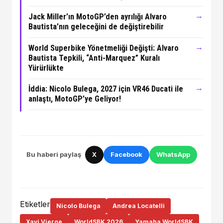
→
Jack Miller’ın MotoGP’den ayrılığı Alvaro
Bautista’nın geleceğini de değiştirebilir
→
World Superbike Yönetmeliği Değişti: Alvaro
Bautista Tepkili, “Anti-Marquez” Kuralı
Yürürlükte
→
İddia: Nicolo Bulega, 2027 için VR46 Ducati ile
anlaştı, MotoGP’ye Geliyor!
Bu haberi paylaş
X
Facebook
WhatsApp
Etiketler
Nicolo Bulega
Andrea Locatelli
Xavi Vierge
WorldSBK 2026
Yamaha WorldSBK