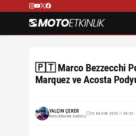
🇵🇹 Marco Bezzecchi Po
Marquez ve Acosta Pod
YALÇIN ÇEKER
10 KASIM 2025
08:33
•
MotoEtkinlik Editörü