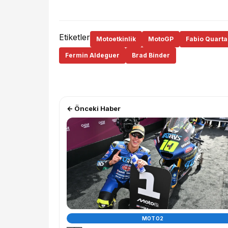
Etiketler
Motoetkinlik
MotoGP
Fabio Quarta
Fermin Aldeguer
Brad Binder
← Önceki Haber
MOTO2