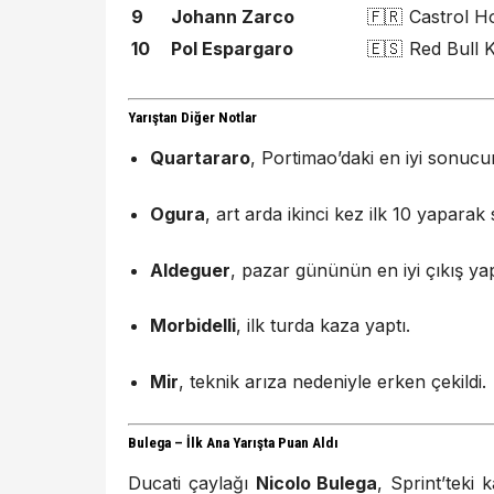
9
Johann Zarco
🇫🇷
Castrol 
10
Pol Espargaro
🇪🇸
Red Bull
Yarıştan Diğer Notlar
Quartararo
, Portimao’daki en iyi sonucu
Ogura
, art arda ikinci kez ilk 10 yapar
Aldeguer
, pazar gününün en iyi çıkış yap
Morbidelli
, ilk turda kaza yaptı.
Mir
, teknik arıza nedeniyle erken çekildi.
Bulega – İlk Ana Yarışta Puan Aldı
Ducati çaylağı
Nicolo Bulega
, Sprint’teki