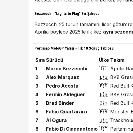
Bezzecchi: “Lights to Flag” Bir Şaheser
Bezzecchi 25 turun tamamını lider götürerek
Aprilia böylece 2025’te ilk kez
aynı sezond
Portimao MotoGP Yarışı – İlk 10 Sonuç Tablosu
Sıra
Sürücü
Ülke
Takım
1
Marco Bezzecchi
🇮🇹
Aprilia Ra
2
Alex Marquez
🇪🇸
BK8 Gresi
3
Pedro Acosta
🇪🇸
Red Bull 
4
Fermin Aldeguer
🇪🇸
BK8 Gresi
5
Brad Binder
🇿🇦
Red Bull 
6
Fabio Quartararo
🇫🇷
Monster 
7
Ai Ogura
🇯🇵
Trackhou
8
Fabio Di Giannantonio
🇮🇹
Pertamin