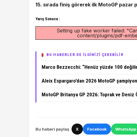
15. sırada finiş görerek ilk MotoGP pazar 
Yarış Sonucu :
Setting up fake worker failed: "Can
content/plugins/pdf-embed
BU HABERLER DE İLGİNİZİ ÇEKEBİLİR
Marco Bezzecchi: “Henüz yüzde 100 değilim
Aleix Espargaro’dan 2026 MotoGP şampiyon
MotoGP Britanya GP 2026: Toprak ve Deniz 
Bu haberi paylaş
X
Facebook
WhatsApp