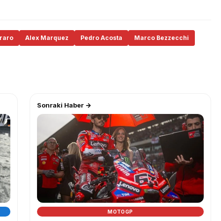
raro
Alex Marquez
Pedro Acosta
Marco Bezzecchi
Sonraki Haber →
MOTOGP