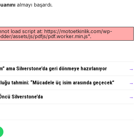
puanını
almayı başardı.
not load script at: https://motoetkinlik.com/wp-
der/assets/js/pdfjs/pdf.worker.min.js".
” ama Silverstone’da geri dönmeye hazırlanıyor
→
luğu tahmini: “Mücadele üç isim arasında geçecek”
→
Öncü Silverstone’da
→