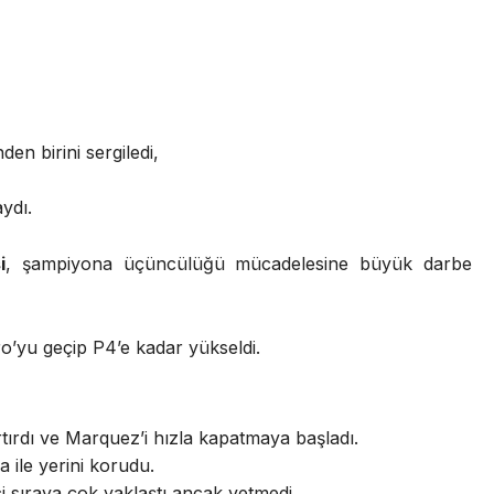
den birini sergiledi,
ydı.
i
, şampiyona üçüncülüğü mücadelesine büyük darbe
o’yu geçip P4’e kadar yükseldi.
ırdı ve Marquez’i hızla kapatmaya başladı.
ile yerini korudu.
ci sıraya çok yaklaştı ancak yetmedi.