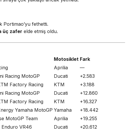
 Portimao’yu fethetti.
a üç zafer
elde etmiş oldu.
Motosiklet
Fark
cing
Aprilia
—
ni Racing MotoGP
Ducati
+2.583
KTM Factory Racing
KTM
+3.188
ni Racing MotoGP
Ducati
+12.860
KTM Factory Racing
KTM
+16.327
Energy Yamaha MotoGP
Yamaha
+18.442
se MotoGP Team
Aprilia
+19.255
a Enduro VR46
Ducati
+20.612