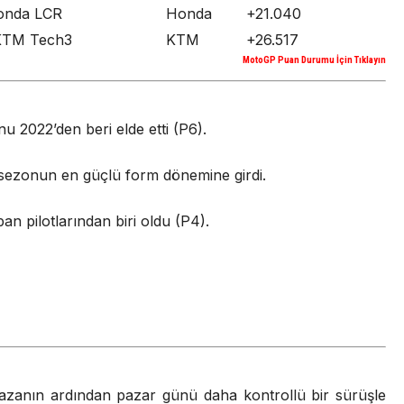
Honda LCR
Honda
+21.040
 KTM Tech3
KTM
+26.517
MotoGP Puan Durumu İçin Tıklayın
nu 2022’den beri elde etti (P6).
ak sezonun en güçlü form dönemine girdi.
an pilotlarından biri oldu (P4).
 kazanın ardından pazar günü daha kontrollü bir sürüşle