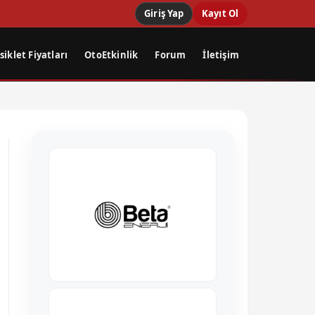
Giriş Yap
Kayıt Ol
iklet Fiyatları
OtoEtkinlik
Forum
İletişim