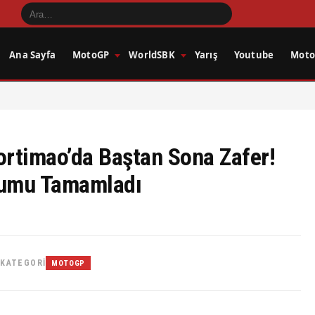
Ana Sayfa
MotoGP
WorldSBK
Yarış
Youtube
Motos
rtimao’da Baştan Sona Zafer!
yumu Tamamladı
KATEGORI
MOTOGP