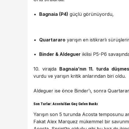
Bagnaia (P4)
güçlü görünüyordu,
Quartararo
yarışın en istikrarlı sürüşlerin
Binder & Aldeguer
ikilisi P5-P6 savaşında
10. virajda
Bagnaia’nın 11. turda düşmes
vurdu ve yarışın kritik anlarından biri oldu.
Aldeguer ise önce Binder’ı, sonra Quartarar
Son Turlar: Acosta’dan Geç Gelen Baskı
Yarışın son 5 turunda Acosta temposunu art
Fakat Alex Marquez mükemmel bir savunma 
Acosta, Sprint’te olduğu gibi bu kez de ikin