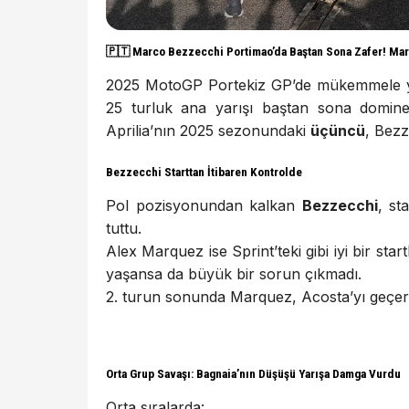
🇵🇹 Marco Bezzecchi Portimao’da Baştan Sona Zafer! M
2025 MotoGP Portekiz GP’de mükemmele ya
25 turluk ana yarışı baştan sona domine
Aprilia’nın 2025 sezonundaki
üçüncü
, Bezz
Bezzecchi Starttan İtibaren Kontrolde
Pol pozisyonundan kalkan
Bezzecchi
, st
tuttu.
Alex Marquez ise Sprint’teki gibi iyi bir st
yaşansa da büyük bir sorun çıkmadı.
2. turun sonunda Marquez, Acosta’yı geçerek 
Orta Grup Savaşı: Bagnaia’nın Düşüşü Yarışa Damga Vurdu
Orta sıralarda: