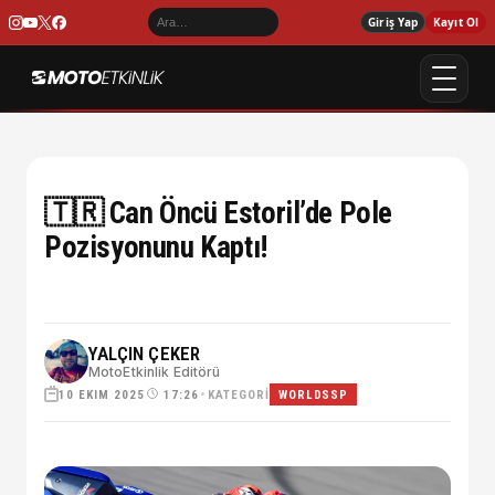
Giriş Yap
Kayıt Ol
🇹🇷 Can Öncü Estoril’de Pole
Pozisyonunu Kaptı!
YALÇIN ÇEKER
MotoEtkinlik Editörü
10 EKIM 2025
•
KATEGORI
17:26
WORLDSSP