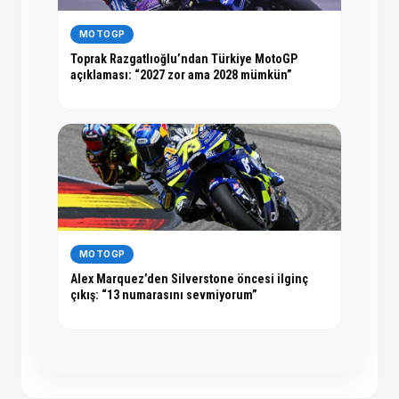
MOTOGP
Toprak Razgatlıoğlu’ndan Türkiye MotoGP
açıklaması: “2027 zor ama 2028 mümkün”
MOTOGP
Alex Marquez’den Silverstone öncesi ilginç
çıkış: “13 numarasını sevmiyorum”