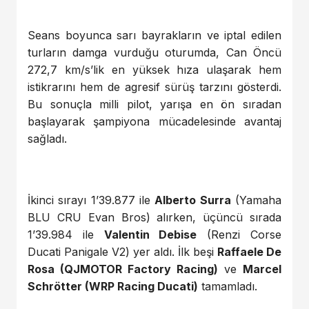
Seans boyunca sarı bayrakların ve iptal edilen
turların damga vurduğu oturumda, Can Öncü
272,7 km/s’lik en yüksek hıza ulaşarak hem
istikrarını hem de agresif sürüş tarzını gösterdi.
Bu sonuçla milli pilot, yarışa en ön sıradan
başlayarak şampiyona mücadelesinde avantaj
sağladı.
İkinci sırayı 1’39.877 ile
Alberto Surra
(Yamaha
BLU CRU Evan Bros) alırken, üçüncü sırada
1’39.984 ile
Valentin Debise
(Renzi Corse
Ducati Panigale V2) yer aldı. İlk beşi
Raffaele De
Rosa (QJMOTOR Factory Racing)
ve
Marcel
Schrötter (WRP Racing Ducati)
tamamladı.