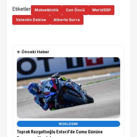
Etiketler
Motoetkinlik
Can Öncü
WorldSSP
Valentin Debise
Alberto Surra
← Önceki Haber
WORLDSBK
Toprak Razgatlıoğlu Estoril’de Cuma Gününe