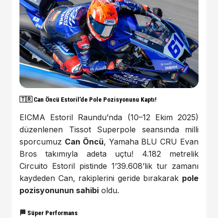
🇹🇷
Can Öncü Estoril’de Pole Pozisyonunu Kaptı!
EICMA Estoril Raundu’nda (10–12 Ekim 2025)
düzenlenen Tissot Superpole seansında milli
sporcumuz
Can Öncü
, Yamaha BLU CRU Evan
Bros takımıyla adeta uçtu! 4.182 metrelik
Circuito Estoril pistinde 1’39.608’lik tur zamanı
kaydeden Can, rakiplerini geride bırakarak
pole
pozisyonunun sahibi
oldu.
🏁
Süper Performans