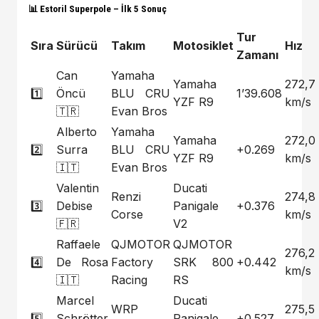
📊
Estoril Superpole – İlk 5 Sonuç
Tur
Sıra
Sürücü
Takım
Motosiklet
Hız
Zamanı
Can
Yamaha
Yamaha
272,7
1️⃣
Öncü
BLU CRU
1’39.608
YZF R9
km/s
🇹🇷
Evan Bros
Alberto
Yamaha
Yamaha
272,0
2️⃣
Surra
BLU CRU
+0.269
YZF R9
km/s
🇮🇹
Evan Bros
Valentin
Ducati
Renzi
274,8
3️⃣
Debise
Panigale
+0.376
Corse
km/s
🇫🇷
V2
Raffaele
QJMOTOR
QJMOTOR
276,2
4️⃣
De Rosa
Factory
SRK 800
+0.442
km/s
🇮🇹
Racing
RS
Marcel
Ducati
WRP
275,5
5️⃣
Schrötter
Panigale
+0.527