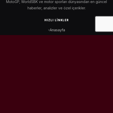
MotoGP, WorldSBK ve motor sporları dünyasından en güncel
haberler, analizler ve özel içerikler.
HIZLI LINKLER
Anasayfa
MotoGP Takvimi
WorldSBK Takvimi
Puan Durumu
İletişim
BIZI TAKIP ET
© 2026
MotoEtkinlik
. Tüm hakları saklıdır.