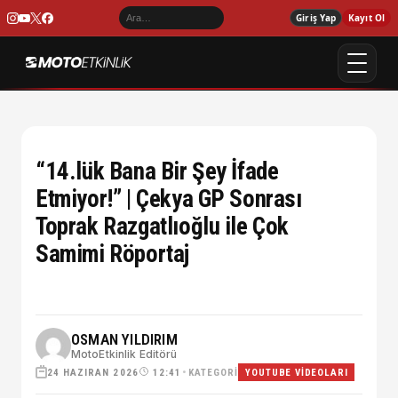
Giriş Yap
Kayıt Ol
“14.lük Bana Bir Şey İfade
Etmiyor!” | Çekya GP Sonrası
Toprak Razgatlıoğlu ile Çok
Samimi Röportaj
OSMAN YILDIRIM
MotoEtkinlik Editörü
24 HAZIRAN 2026
•
KATEGORI
12:41
YOUTUBE VIDEOLARI