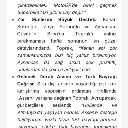
çıkartabilmek. MotoGP’de birini geçmek
Superbike’taki gibi kolay değil.”
Zor Günlerde Büyük Destek:
Kenan
Sofuoğlu, Zayn Sofuoğlu ve Ayhancan
Güven’in Brno’da Toprak’ı yalnız
bırakmaması hafta sonunun en güzel
detaylarındandı. Toprak,
“Kenan abi zor
zamanlarımızda bizi hiç yalnız bırakmıyor.
Ayhancan da sağ olsun çok pozitifti,
datalardan da çok iyi anlıyor”
dedi.
Gelecek Durak Assen ve Türk Bayrağı
Çağrısı:
Sıra dışı anların yaşandığı pist ismi
karıştırma esprisinin ardından Hollanda
(Assen) yarışına değinen Toprak, Avrupa’daki
gurbetçilere seslendi:
“Hollanda ve
Almanya’da yaşayan herkesi Assen’e desteğe
bekliyorum. Fazla fazla Türk bayrağı görmek
istiyorum, çünkü Türk bayrağını tribünlerde