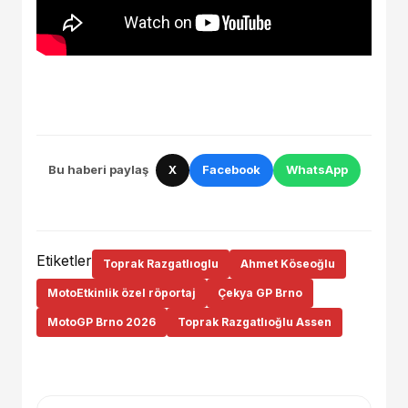
Bu haberi paylaş
X
Facebook
WhatsApp
Etiketler
Toprak Razgatlıoglu
Ahmet Köseoğlu
MotoEtkinlik özel röportaj
Çekya GP Brno
MotoGP Brno 2026
Toprak Razgatlıoğlu Assen