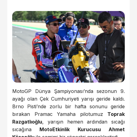
MotoGP Dünya Şampiyonası’nda sezonun 9.
ayağı olan Çek Cumhuriyeti yarışı geride kaldı.
Brno Pisti’nde zorlu bir hafta sonunu geride
bırakan Pramac Yamaha pilotumuz
Toprak
Razgatlıoğlu
, yarışın hemen ardından sıcağı
sıcağına
MotoEtkinlik Kurucusu Ahmet
Köseoğlu
ile samimi bir röportaj gerçekleştirdi.