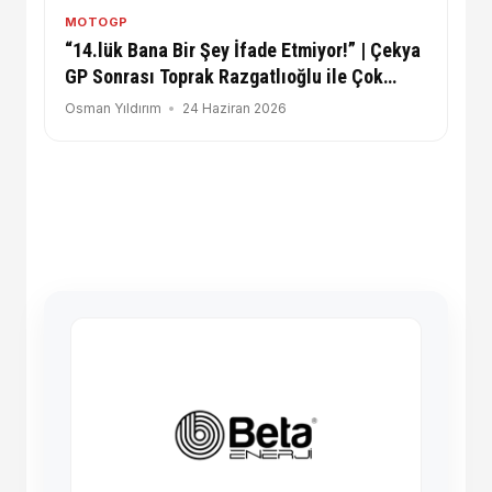
MOTOGP
“14.lük Bana Bir Şey İfade Etmiyor!” | Çekya
GP Sonrası Toprak Razgatlıoğlu ile Çok
Samimi Röportaj
Osman Yıldırım
24 Haziran 2026