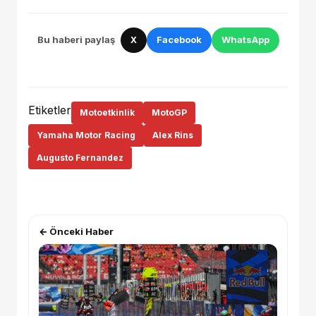
Bu haberi paylaş
X
Facebook
WhatsApp
Etiketler
Motoetkinlik
MotoGP
Yamaha Motor Racing
Alex Rins
Augusto Fernandez
← Önceki Haber