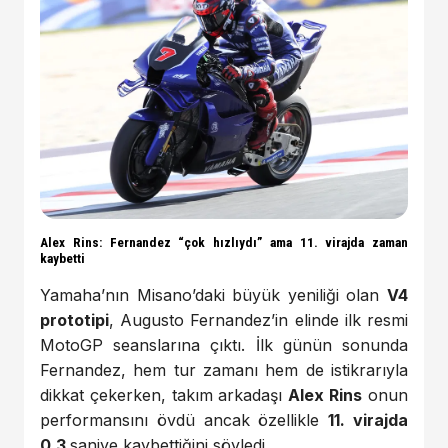
Alex Rins: Fernandez “çok hızlıydı” ama 11. virajda zaman
kaybetti
Yamaha’nın Misano’daki büyük yeniliği olan
V4
prototipi
, Augusto Fernandez’in elinde ilk resmi
MotoGP seanslarına çıktı. İlk günün sonunda
Fernandez, hem tur zamanı hem de istikrarıyla
dikkat çekerken, takım arkadaşı
Alex Rins
onun
performansını övdü ancak özellikle
11. virajda
0.3
saniye kaybettiğini söyledi.