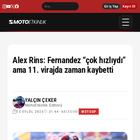
Giriş Yap
Kayıt Ol
Alex Rins: Fernandez “çok hızlıydı”
ama 11. virajda zaman kaybetti
YALÇIN ÇEKER
MotoEtkinlik Editörü
12 EYLÜL 2025
•
KATEGORI
21:44
MOTOGP