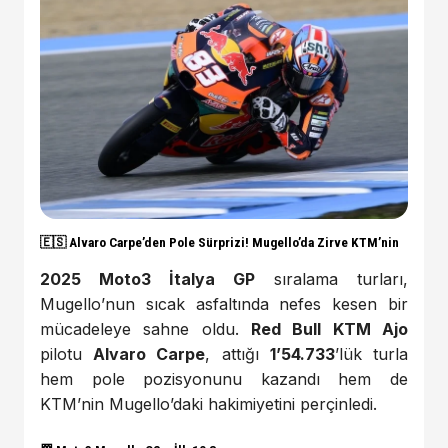
🇪🇸 Alvaro Carpe’den Pole Sürprizi! Mugello’da Zirve KTM’nin
2025 Moto3 İtalya GP
sıralama turları,
Mugello’nun sıcak asfaltında nefes kesen bir
mücadeleye sahne oldu.
Red Bull KTM Ajo
pilotu
Alvaro Carpe
, attığı
1’54.733
’lük turla
hem pole pozisyonunu kazandı hem de
KTM’nin Mugello’daki hakimiyetini perçinledi.