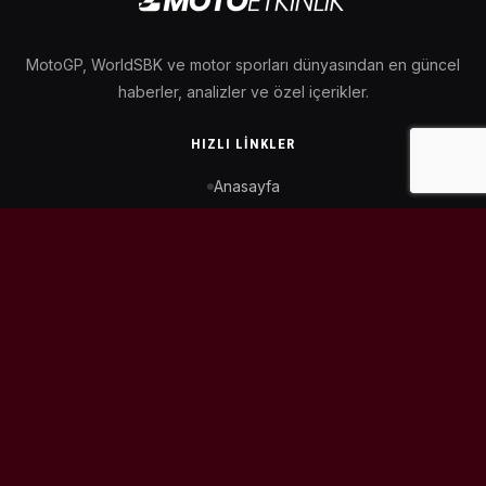
MotoGP, WorldSBK ve motor sporları dünyasından en güncel
haberler, analizler ve özel içerikler.
HIZLI LINKLER
Anasayfa
MotoGP Takvimi
WorldSBK Takvimi
Puan Durumu
İletişim
BIZI TAKIP ET