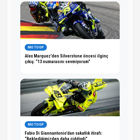
MOTOGP
Alex Marquez’den Silverstone öncesi ilginç
çıkış: “13 numarasını sevmiyorum”
MOTOGP
Fabio Di Giannantonio’dan sakatlık itirafı:
“Beklediğimizden daha ciddiydi”