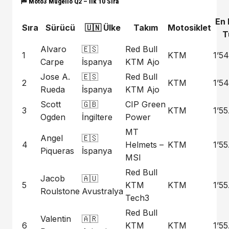
🏁 Moto3 Mugello Q2 – İlk 10 Sıra
En 
Sıra
Sürücü
🇺🇳 Ülke
Takım
Motosiklet
T
Alvaro
🇪🇸
Red Bull
1
KTM
1’54
Carpe
İspanya
KTM Ajo
Jose A.
🇪🇸
Red Bull
2
KTM
1’5
Rueda
İspanya
KTM Ajo
Scott
🇬🇧
CIP Green
3
KTM
1’55
Ogden
İngiltere
Power
MT
Angel
🇪🇸
4
Helmets –
KTM
1’5
Piqueras
İspanya
MSI
Red Bull
Jacob
🇦🇺
5
KTM
KTM
1’5
Roulstone
Avustralya
Tech3
Red Bull
Valentin
🇦🇷
6
KTM
KTM
1’5