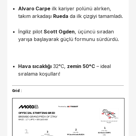
Alvaro Carpe
ilk kariyer polünü alırken,
takım arkadaşı
Rueda
da ilk çizgiyi tamamladı.
İngiliz pilot
Scott Ogden
, üçüncü sıradan
yarışa başlayarak güçlü formunu sürdürdü.
Hava sıcaklığı
32°C,
zemin 50°C
– ideal
sıralama koşulları!
Grid :