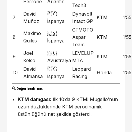
Perrone
Arjantin
Tech3
David
🇪🇸
Dynavolt
7
KTM
1’55
Muñoz
İspanya
Intact GP
CFMOTO
Maximo
🇪🇸
8
Aspar
KTM
1’55
Quiles
İspanya
Team
Joel
🇦🇺
LEVELUP-
9
KTM
1’55
Kelso
Avustralya
MTA
David
🇪🇸
Leopard
10
Honda
1’55
Almansa
İspanya
Racing
🔍 Değerlendirme:
KTM damgası:
İlk 10’da 9 KTM! Mugello’nun
uzun düzlüklerinde KTM aerodinamik
üstünlüğünü net şekilde gösterdi.