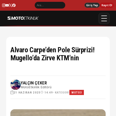
Giriş Yap
Kayıt Ol
Alvaro Carpe’den Pole Sürprizi!
Mugello’da Zirve KTM’nin
YALÇIN ÇEKER
MotoEtkinlik Editörü
21 HAZIRAN 2025
•
KATEGORI
14:49
MOTO3