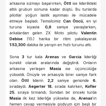
arkasına sızmayı başarırken,
Öttl
ise liderlikteki
altılı grubun sonuna kadar düştü. Bu turlarda
pilotlar yoğun lastik aşınması ile mücadele
etmeye başladı. Temsilcimiz
Can Öncü
, en iyi
turuna kıyasla
0,6
saniye yavaşlarken,
arkalardan gelen ZX Moto pilotu
Valentin
Debise
(10.) harika bir ritim yakalayarak
1:53,300
dakika ile yarışın en hızlı turunu attı.
Sona
3
tur kala
Arenas
ve
Garcia
liderliği
sürekli olarak aralarında değiştirdi. Onların
arkasına yerleşen
Masia
ise üçüncülüğe
yükseldi. Önüyle ve arkasıyla birer saniye fark
olan
Öttl
liderin
2,2
saniye gerisinde
6.
sıradaydı.
Aegerter 18.
sırada kalırken,
Kofler
25.
sıraya tırmandı. Sondan bir önceki turda
Masia
ilk kez liderliğe yükselse de,
Arenas
’ın
hemen cevap vermesiyle podyum için beşli bir