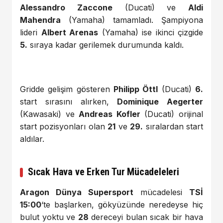
Alessandro Zaccone
(Ducati) ve
Aldi
Mahendra
(Yamaha) tamamladı. Şampiyona
lideri
Albert Arenas
(Yamaha) ise ikinci çizgide
5.
sıraya kadar gerilemek durumunda kaldı.
Gridde gelişim gösteren
Philipp Öttl
(Ducati)
6.
start sırasını alırken,
Dominique Aegerter
(Kawasaki) ve
Andreas Kofler
(Ducati) orijinal
start pozisyonları olan
21
ve
29.
sıralardan start
aldılar.
Sıcak Hava ve Erken Tur Mücadeleleri
Aragon Dünya Supersport
mücadelesi
TSİ
15:00
‘te başlarken, gökyüzünde neredeyse hiç
bulut yoktu ve
28
dereceyi bulan sıcak bir hava