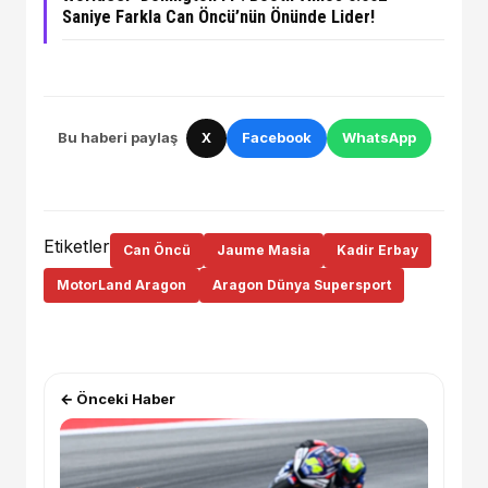
Saniye Farkla Can Öncü’nün Önünde Lider!
Bu haberi paylaş
X
Facebook
WhatsApp
Etiketler
Can Öncü
Jaume Masia
Kadir Erbay
MotorLand Aragon
Aragon Dünya Supersport
← Önceki Haber