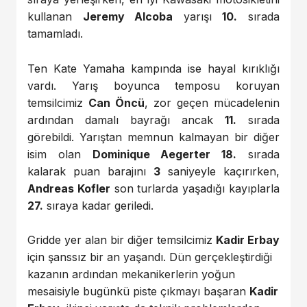
kullanan
Jeremy Alcoba
yarışı
10.
sırada
tamamladı.
Ten Kate Yamaha kampında ise hayal kırıklığı
vardı. Yarış boyunca temposu koruyan
temsilcimiz
Can Öncü
, zor geçen mücadelenin
ardından damalı bayrağı ancak
11.
sırada
görebildi. Yarıştan memnun kalmayan bir diğer
isim olan
Dominique Aegerter 18.
sırada
kalarak puan barajını
3
saniyeyle kaçırırken,
Andreas Kofler
son turlarda yaşadığı kayıplarla
27.
sıraya kadar geriledi.
Gridde yer alan bir diğer temsilcimiz
Kadir Erbay
için şanssız bir an yaşandı. Dün gerçekleştirdiği
kazanın ardından mekanikerlerin yoğun
mesaisiyle bugünkü piste çıkmayı başaran
Kadir