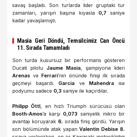
savaş başladı. Son turlarda lider gruptaki tur
zamanları, yarışın başına kıyasla
0,7
saniye
kadar yavaşlamıştı.
Masia Geri Döndü, Temsilcimiz Can Öncü
11. Sırada Tamamladı
Son turda kusursuz bir performans gösteren
Ducati pilotu
Jaume Masia
, şampiyona lideri
Arenas
ve
Ferrari
’nin önünde finişi ilk sırada
geçmeyi başardı.
Garcia
ve
Mahendra
ise
podyumu sadece
0,3
saniye ile kaçırdılar.
Philipp Öttl
, en hızlı Triumph sürücüsü olan
Booth-Amos
’a karşı
0,073
saniyelik mikro bir
avantajı koruyarak
6.
sırada finiş gördü. Yarışın
son bölümünde atak yapan
Valentin Debise
8.
sıraya yerleşirken, en iyi Kawasaki motosikletini