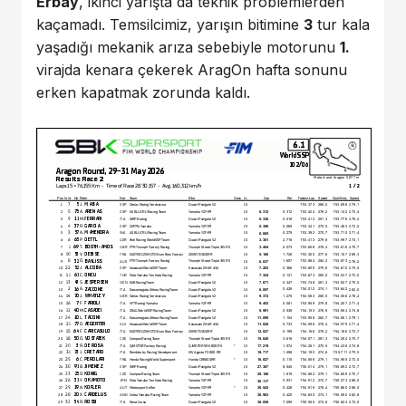
Erbay
, ikinci yarışta da teknik problemlerden
kaçamadı. Temsilcimiz, yarışın bitimine
3
tur kala
yaşadığı mekanik arıza sebebiyle motorunu
1.
virajda kenara çekerek AragOn hafta sonunu
erken kapatmak zorunda kaldı.