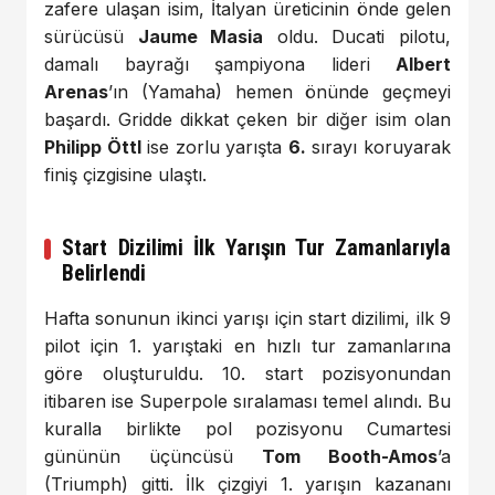
zafere ulaşan isim, İtalyan üreticinin önde gelen
sürücüsü
Jaume Masia
oldu. Ducati pilotu,
damalı bayrağı şampiyona lideri
Albert
Arenas
’ın (Yamaha) hemen önünde geçmeyi
başardı. Gridde dikkat çeken bir diğer isim olan
Philipp Öttl
ise zorlu yarışta
6.
sırayı koruyarak
finiş çizgisine ulaştı.
Start Dizilimi İlk Yarışın Tur Zamanlarıyla
Belirlendi
Hafta sonunun ikinci yarışı için start dizilimi, ilk 9
pilot için 1. yarıştaki en hızlı tur zamanlarına
göre oluşturuldu. 10. start pozisyonundan
itibaren ise Superpole sıralaması temel alındı. Bu
kuralla birlikte pol pozisyonu Cumartesi
gününün üçüncüsü
Tom Booth-Amos
’a
(Triumph) gitti. İlk çizgiyi 1. yarışın kazananı