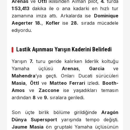
Arenas
ve
Öttl
ikilisinden Alman pilot,
4.
turda
1:53,413
dakika ile o ana kadarki en hızlı tur
zamanına imza attı. Arkalarda ise
Dominique
Aegerter 18.
,
Kofler
ise
28.
sırada mücadele
ediyordu.
Lastik Aşınması Yarışın Kaderini Belirledi
Yarışın
7.
turu geride kalırken liderlik koltuğu
Yamaha üçlüsü
Arenas
,
Garcia
ve
Mahendra
’ya geçti. Onları Ducati sürücüleri
Masia
,
Öttl
ve
Matteo Ferrari
izledi.
Booth-
Amos
ve
Zaccone
ise yaşadıkları temasın
ardından
8
ve
9.
sıralara geriledi.
Son üçte birlik bölüme girildiğinde
Aragón
Dünya Supersport
yarışında tempo değişti.
Jaume Masia
ön gruptaki Yamaha üçlüsünün