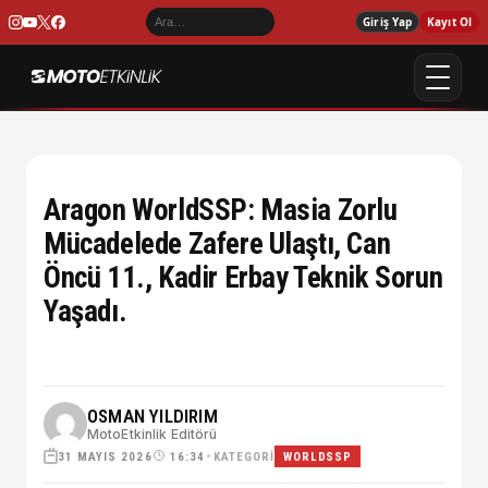
Giriş Yap
Kayıt Ol
Aragon WorldSSP: Masia Zorlu
Mücadelede Zafere Ulaştı, Can
Öncü 11., Kadir Erbay Teknik Sorun
Yaşadı.
OSMAN YILDIRIM
MotoEtkinlik Editörü
31 MAYIS 2026
•
KATEGORI
16:34
WORLDSSP