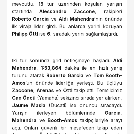
mevcuttu.
15
tur üzerinden koşulan yarışın
startında
Alessandro Zaccone
, rakipleri
Roberto Garcia
ve
Aldi Mahendra
’nın önünde
ilk viraja lider girdi. Bu anlarda yerini koruyan
Philipp Öttl
ise
6.
sıradaki yerini sağlamlaştırdı.
İki tur sonunda grid netleşmeye başladı.
Aldi
Mahendra
,
1:53,864
dakika ile en hızlı yarış
turunu atarak
Roberto Garcia
ve
Tom Booth-
Amos
’un önünde liderliğe yerleşti. Bu üçlüyü
Zaccone
,
Arenas
ve
Öttl
takip etti. Temsilcimiz
Can Öncü
(Yamaha) sekizinci sırada yer alırken,
Jaume Masia
(Ducati) ise onuncu sıradaydı.
Yarışın ilerleyen bölümlerinde
Garcia
,
Mahendra
ve
Booth-Amos
takipçileriyle arayı
açtı. Onları güvenli bir mesafeden takip eden