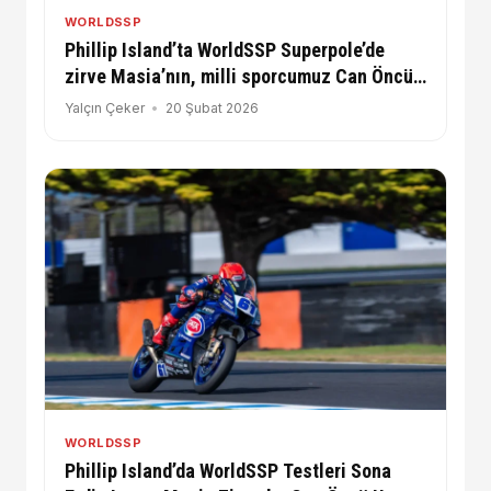
WORLDSSP
Phillip Island’ta WorldSSP Superpole’de
zirve Masia’nın, milli sporcumuz Can Öncü
ikinci çizgide
Yalçın Çeker
20 Şubat 2026
WORLDSSP
Phillip Island’da WorldSSP Testleri Sona