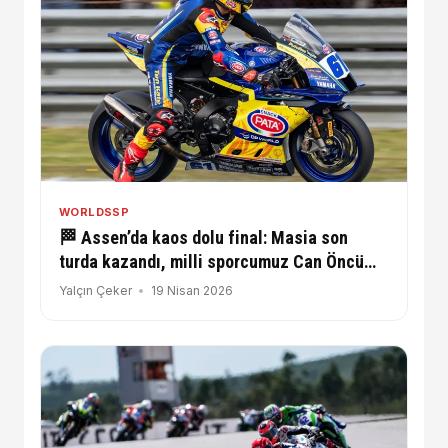
WORLDSSP
🏁 Assen’da kaos dolu final: Masia son
turda kazandı, milli sporcumuz Can Öncü
geriye düştü
Yalçın Çeker
19 Nisan 2026