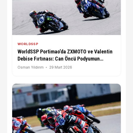
WORLDSSP
WorldSSP Portimao’da ZXMOTO ve Valentin
Debise Fırtınası: Can Öncü Podyumun
Uzağında Kaldı
Osman Yıldırım
29 Mart 2026