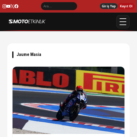
Giriş Yap
Kayıt Ol
Jaume Masia