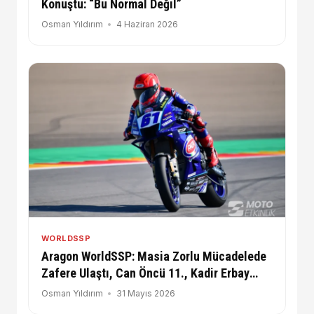
Konuştu: “Bu Normal Değil”
Osman Yıldırım
4 Haziran 2026
WORLDSSP
Aragon WorldSSP: Masia Zorlu Mücadelede
Zafere Ulaştı, Can Öncü 11., Kadir Erbay
Teknik Sorun Yaşadı.
Osman Yıldırım
31 Mayıs 2026