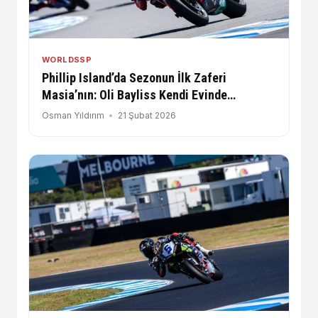
WORLDSSP
Phillip Island’da Sezonun İlk Zaferi
Masia’nın: Oli Bayliss Kendi Evinde
Podyumda
Osman Yıldırım
21 Şubat 2026