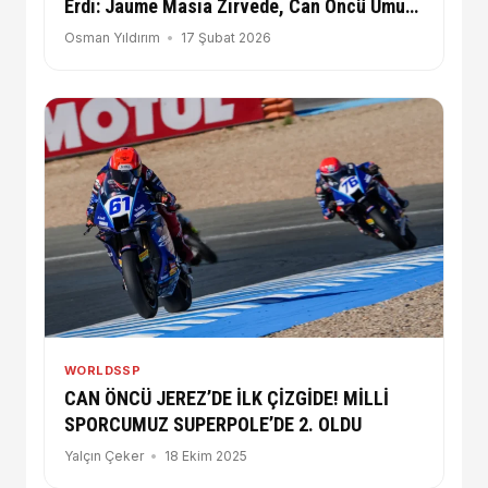
Erdi: Jaume Masia Zirvede, Can Öncü Umut
Verici!
Osman Yıldırım
17 Şubat 2026
WORLDSSP
CAN ÖNCÜ JEREZ’DE İLK ÇİZGİDE! MİLLİ
SPORCUMUZ SUPERPOLE’DE 2. OLDU
Yalçın Çeker
18 Ekim 2025