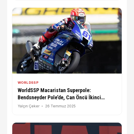
WORLDSSP
WorldSSP Macaristan Superpole:
Bendsneyder Pole’de, Can Öncü İkinci
Sırada!
Yalçın Çeker
26 Temmuz 2025