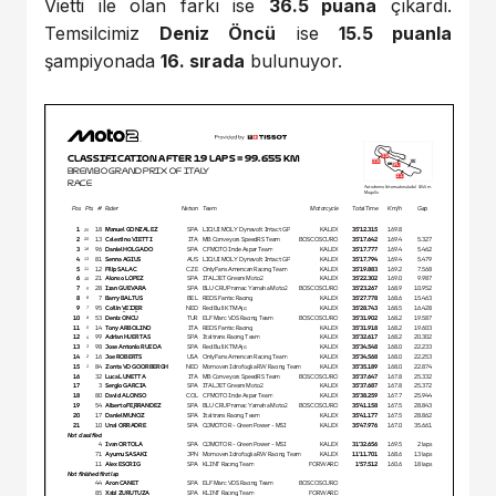
Vietti ile olan farkı ise
36.5 puana
çıkardı.
Temsilcimiz
Deniz Öncü
ise
15.5 puanla
şampiyonada
16. sırada
bulunuyor.