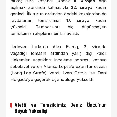
birkaç sıra kazandı. Ancak
4. virajda
dışa
açılmak zorunda kalmasıyla
22. sıraya
kadar
geriledi. İlk turun ardından öndeki kazalardan da
faydalanan temsilcimiz,
17. sıraya
kadar
yükseldi. Temposunu hiç düşürmeyen
temsilcimiz rakiplerini bir bir avladı.
İlerleyen turlarda Alex Escrig,
3. virajda
yaşadığı temasın ardından yarış dışı kaldı.
Hakemler yaptıkları inceleme sonrası kazaya
sebebiyet veren Alonso Lopez’e uzun tur cezası
(Long-Lap-Strafe) verdi. Ivan Ortola ise Dani
Holgado’yu geçerek üçüncülüğe yükseldi.
Vietti ve Temsilcimiz Deniz Öncü’nün
Büyük Yükselişi