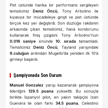
Pist üstünde harika bir performans sergileyen
temsilcimiz
Deniz Öncü
, Tony Arbolino ile
kıyasıya bir mücadeleye girişti ve pist üstünde
birçok kez yer değiştirdi. Son düzlüğe rakibinin
arkasında çıkan temsilcimiz, hava koridorunu
kullanarak finiş çizgisini Tony Arbolino’nun
0.016 saniye
önünde
10. sırada
tamamladı.
Temsilcimiz
Deniz Öncü
, Tayland yarışındaki
9.culuğun
ardından Mugello’da yeniden ilk 10’a
girmeyi başardı.
Şampiyonada Son Durum
Manuel Gonzalez
yarışı kazanarak şampiyona
liderliğini
129.5 puana
yükseltti. Bu sonuçla
birlikte İspanyol pilot, en yakın takipçisi Izan
Guevara ile olan farkı
34.5 puana
, Celestino