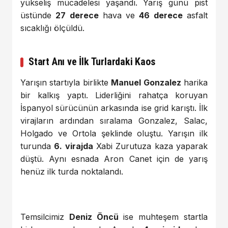
yükseliş mücadelesi yaşandı. Yarış günü pist
üstünde
27 derece
hava ve
46 derece
asfalt
sıcaklığı ölçüldü.
Start Anı ve İlk Turlardaki Kaos
Yarışın startıyla birlikte
Manuel Gonzalez
harika
bir kalkış yaptı. Liderliğini rahatça koruyan
İspanyol sürücünün arkasında ise grid karıştı. İlk
virajların ardından sıralama Gonzalez, Salac,
Holgado ve Ortola şeklinde oluştu. Yarışın ilk
turunda
6. virajda
Xabi Zurutuza kaza yaparak
düştü. Aynı esnada Aron Canet için de yarış
henüz ilk turda noktalandı.
Temsilcimiz
Deniz Öncü
ise muhteşem startla