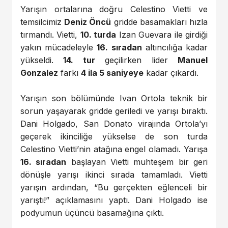
Yarışın ortalarına doğru Celestino Vietti ve
temsilcimiz
Deniz Öncü
gridde basamakları hızla
tırmandı. Vietti,
10. turda
Izan Guevara ile girdiği
yakın mücadeleyle
16. sıradan
altıncılığa kadar
yükseldi.
14. tur
geçilirken lider
Manuel
Gonzalez
farkı
4 ila 5 saniyeye
kadar çıkardı.
Yarışın son bölümünde Ivan Ortola teknik bir
sorun yaşayarak gridde geriledi ve yarışı bıraktı.
Dani Holgado, San Donato virajında Ortola’yı
geçerek ikinciliğe yükselse de son turda
Celestino Vietti’nin atağına engel olamadı. Yarışa
16. sıradan
başlayan Vietti muhteşem bir geri
dönüşle yarışı ikinci sırada tamamladı. Vietti
yarışın ardından, “Bu gerçekten eğlenceli bir
yarıştı!” açıklamasını yaptı. Dani Holgado ise
podyumun üçüncü basamağına çıktı.