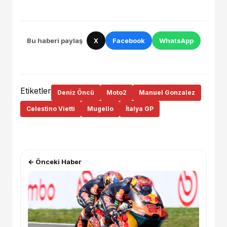
Bu haberi paylaş
X
Facebook
WhatsApp
Etiketler
Deniz Öncü
Moto2
Manuel Gonzalez
Celestino Vietti
Mugello
İtalya GP
← Önceki Haber