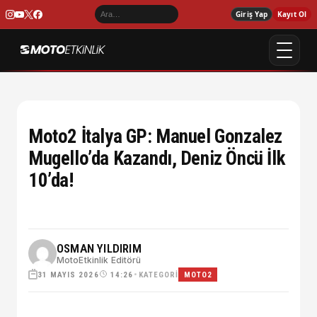
Giriş Yap
Kayıt Ol
Moto2 İtalya GP: Manuel Gonzalez
Mugello’da Kazandı, Deniz Öncü İlk
10’da!
OSMAN YILDIRIM
MotoEtkinlik Editörü
31 MAYIS 2026
•
KATEGORI
14:26
MOTO2