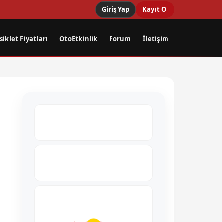
Giriş Yap
Kayıt Ol
iklet Fiyatları
OtoEtkinlik
Forum
İletişim