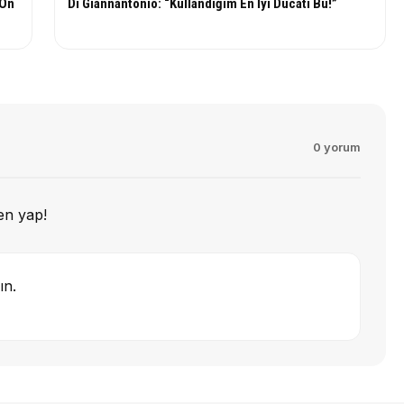
 Ön
Di Giannantonio: “Kullandığım En İyi Ducati Bu!”
0 yorum
en yap!
ın.