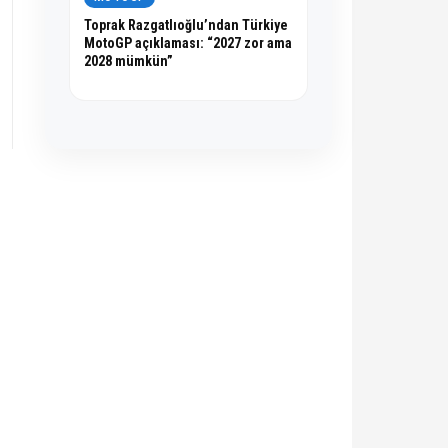
Toprak Razgatlıoğlu’ndan Türkiye
MotoGP açıklaması: “2027 zor ama
2028 mümkün”