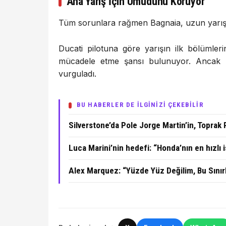
Ana Yarış İçin Umudunu Koruyor
Tüm sorunlara rağmen Bagnaia, uzun yarışta
Ducati pilotuna göre yarışın ilk bölümler
mücadele etme şansı bulunuyor. Ancak kötü
vurguladı.
BU HABERLER DE İLGİNİZİ ÇEKEBİLİR
Silverstone’da Pole Jorge Martin’in, Toprak R
Luca Marini’nin hedefi: “Honda’nın en hızlı 
Alex Marquez: “Yüzde Yüz Değilim, Bu Sın