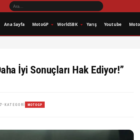
Ana Sayfa
MotoGP
WorldSBK
Yarış
Youtube
Motos
aha İyi Sonuçları Hak Ediyor!”
7
KATEGORI
•
MOTOGP