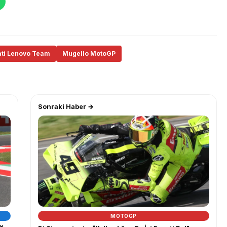
ti Lenovo Team
Mugello MotoGP
Sonraki Haber →
MOTOGP