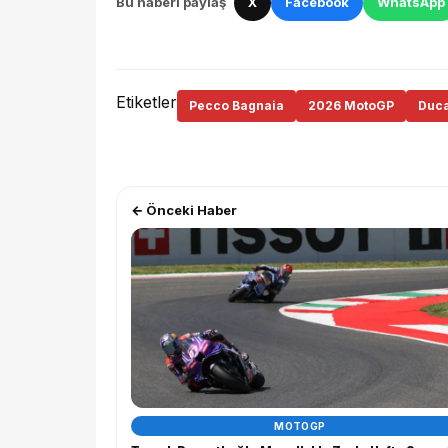
Bu haberi paylaş
X
Facebook
WhatsApp
Etiketler
Pecco Bagnaia
2026 MotoGP
Duca
← Önceki Haber
MOTOGP