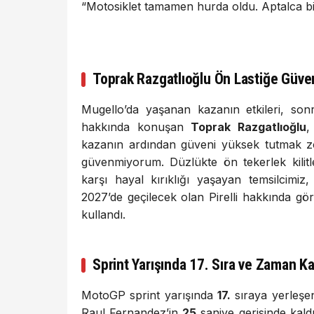
“Motosiklet tamamen hurda oldu. Aptalca bir
Toprak Razgatlıoğlu Ön Lastiğe Güv
Mugello’da yaşanan kazanın etkileri, sonr
hakkında konuşan
Toprak Razgatlıoğlu
,
kazanın ardından güveni yüksek tutmak zor
güvenmiyorum. Düzlükte ön tekerlek kilitlen
karşı hayal kırıklığı yaşayan temsilcimiz,
2027’de geçilecek olan Pirelli hakkında gö
kullandı.
Sprint Yarışında 17. Sıra ve Zaman Ka
MotoGP sprint yarışında
17.
sıraya yerleş
Raul Fernandez’in
25
saniye gerisinde kald