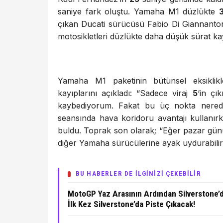
saniye fark oluştu. Yamaha M1 düzlükte
çıkan Ducati sürücüsü Fabio Di Giannant
motosikletleri düzlükte daha düşük sürat kay
Yamaha M1 paketinin bütünsel eksiklik
kayıplarını açıkladı: “Sadece viraj
5
‘in çık
kaybediyorum. Fakat bu üç nokta nerede
seansında hava koridoru avantajı kullanırk
buldu. Toprak son olarak; “Eğer pazar günü
diğer Yamaha sürücülerine ayak uydurabiliri
BU HABERLER DE İLGİNİZİ ÇEKEBİLİR
MotoGP Yaz Arasının Ardından Silverstone’d
İlk Kez Silverstone’da Piste Çıkacak!