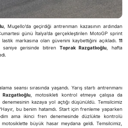
lu
, Mugello’da geçirdiği antrenman kazasının ardından
di. Cumartesi günü İtalya’da gerçekleştirilen MotoGP sprint
lastik markasına olan güvenini kaybettiğini açıkladı.
11
saniye gerisinde bitiren
Toprak Razgatlıoğlu
, hafta
di.
ralama seansı sırasında yaşandı. Yarış startı antrenmanı
 Razgatlıoğlu
, motosikleti kontrol etmeye çalışsa da
ie denemesinin kazaya yol açtığı düşünüldü. Temsilcimiz
: “Hayır, bu benim hatamdı. Start için frenleme yaparken
stedim ama ikinci fren denemesinde düzlükte kontrolü
motosiklette büyük hasar meydana geldi. Temsilcimiz,