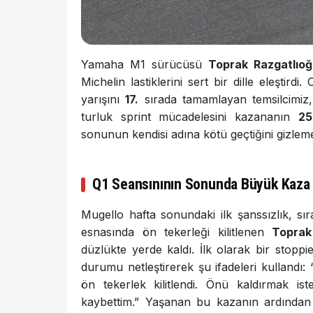
Yamaha M1 sürücüsü
Toprak Razgatlıoğ
Michelin lastiklerini sert bir dille eleştir
yarışını
17.
sırada tamamlayan temsilcimiz, 
turluk sprint mücadelesini kazananın
25
sonunun kendisi adına kötü geçtiğini gizleme
Q1 Seansınının Sonunda Büyük Kaza
Mugello hafta sonundaki ilk şanssızlık, sı
esnasında ön tekerleği kilitlenen
Toprak
düzlükte yerde kaldı. İlk olarak bir stopp
durumu netleştirerek şu ifadeleri kullandı
ön tekerlek kilitlendi. Önü kaldırmak i
kaybettim.” Yaşanan bu kazanın ardından 