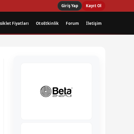
Giriş Yap
Kayıt Ol
iklet Fiyatları
OtoEtkinlik
Forum
İletişim