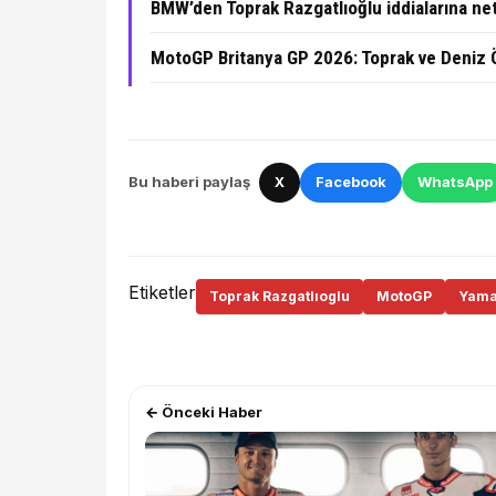
BMW’den Toprak Razgatlıoğlu iddialarına ne
MotoGP Britanya GP 2026: Toprak ve Deniz 
Bu haberi paylaş
X
Facebook
WhatsApp
Etiketler
Toprak Razgatlıoglu
MotoGP
Yama
← Önceki Haber