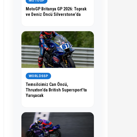
MOTOGP
MotoGP Britanya GP 2026: Toprak
ve Deniz Öncü Silverstone’da
WORLDSSP
Temsilcimiz Can Öncü,
Thruxton’da British Supersport’ta
Yarışacak