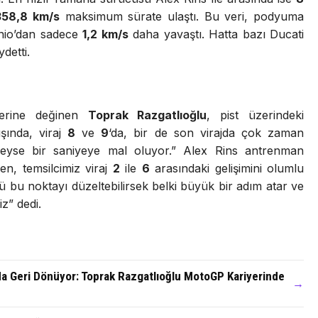
358,8 km/s
maksimum sürate ulaştı. Bu veri, podyuma
onio’dan sadece
1,2 km/s
daha yavaştı. Hatta bazı Ducati
detti.
lerine değinen
Toprak Razgatlıoğlu
, pist üzerindeki
ışında, viraj
8
ve
9
‘da, bir de son virajda çok zaman
yse bir saniyeye mal oluyor.” Alex Rins antrenman
en, temsilcimiz viraj
2
ile
6
arasındaki gelişimini olumlu
 bu noktayı düzeltebilirsek belki büyük bir adım atar ve
z” dedi.
a Geri Dönüyor: Toprak Razgatlıoğlu MotoGP Kariyerinde
→