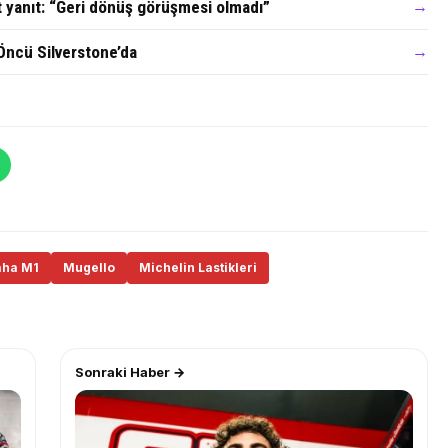
t yanıt: “Geri dönüş görüşmesi olmadı”
→
Öncü Silverstone’da
→
ha M1
Mugello
Michelin Lastikleri
Sonraki Haber →