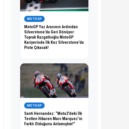
MOTOGP
MotoGP Yaz Arasının Ardından
Silverstone’da Geri Dönüyor:
Toprak Razgatlıoğlu MotoGP
Kariyerinde İlk Kez Silverstone’da
Piste Çıkacak!
MOTOGP
Santi Hernandez: “Moto2’deki İlk
Testten İtibaren Marc Marquez’in
Farklı Olduğunu Anlamıştım!”