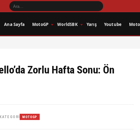
Ana Sayfa
MotoGP
WorldSBK
Yarış
Youtube
Motos
llo’da Zorlu Hafta Sonu: Ön
KATEGORI
MOTOGP