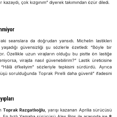
 kazaydı, çok kızgınım” diyerek takımından özür diledi.
enmiyor
aki seanslara da doğrudan yansıdı. Michelin lastikleri
 yaşadığı güvensizliği şu sözlerle özetledi: “Böyle bir
. Özellikle uzun virajların olduğu bu pistte ön lastiğe
iyorsa, virajda nasıl güvenebilirim?” Lastik üreticisine
 “Hâlâ öfkeliyim” sözleriyle tepkisini sürdürdü. Ayrıca
rüşü sorulduğunda Toprak Pirelli daha güvenli” ifadesini
yıpları
en
Toprak Razgatlıoğlu
, yarışı kazanan Aprilia sürücüsü
ı. En hızlı Yamaha sürücüsü Alex Rins ile arasında ise
8