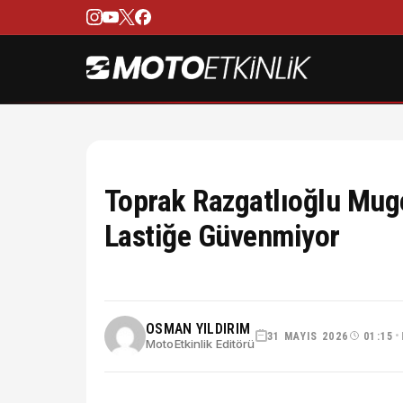
Toprak Razgatlıoğlu Muge
Lastiğe Güvenmiyor
OSMAN YILDIRIM
31 MAYIS 2026
01:15
•
MotoEtkinlik Editörü