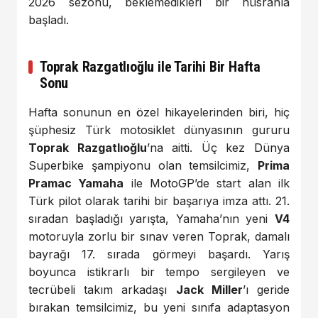
2026 sezonu, beklemedikleri bir hüsranla
başladı.
Toprak Razgatlıoğlu ile Tarihi Bir Hafta
Sonu
Hafta sonunun en özel hikayelerinden biri, hiç
şüphesiz Türk motosiklet dünyasının gururu
Toprak Razgatlıoğlu
’na aitti. Üç kez Dünya
Superbike şampiyonu olan temsilcimiz,
Prima
Pramac Yamaha
ile MotoGP’de start alan ilk
Türk pilot olarak tarihi bir başarıya imza attı. 21.
sıradan başladığı yarışta, Yamaha’nın yeni
V4
motoruyla zorlu bir sınav veren Toprak, damalı
bayrağı 17. sırada görmeyi başardı. Yarış
boyunca istikrarlı bir tempo sergileyen ve
tecrübeli takım arkadaşı
Jack Miller
’ı geride
bırakan temsilcimiz, bu yeni sınıfa adaptasyon