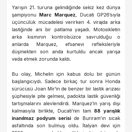
Yarışın 21. turuna gelindiğinde sekiz kez dünya
şampiyonu
Marc Marquez
, Ducati GP26’sıyla
üçüncülük mücadelesi verirken 4. virajda arka
lastiğinde ani bir patlama yaşadı. Motosikletin
arka kısmının kontrolsüzce savrulduğu o
anlarda Marquez, efsanevi refleksleriyle
düşmekten son anda kurtuldu ancak yarışa
veda etmek zorunda kaldı.
Bu olay, Michelin için kabus dolu bir günün
başlangıcıydı. Sadece birkaç tur sonra Honda
sürücüsü Joan Mir’in de benzer bir lastik arızası
şüphesiyle pite gelmesi, padokta lastik güvenliği
tartışmalarını alevlendirdi. Marquez’in yarış dışı
kalmasıyla birlikte, Ducati’nin tam
88 yarışlık
inanılmaz podyum serisi
de Buriram’ın sıcak
asfaltında son bulmuş oldu. İtalyan devi için