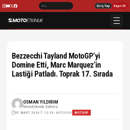
Giriş Yap
Kayıt Ol
Bezzecchi Tayland MotoGP’yi
Domine Etti, Marc Marquez’in
Lastiği Patladı. Toprak 17. Sırada
OSMAN YILDIRIM
MotoEtkinlik Editörü
01 MART 2026
•
KATEGORI
12:55
MOTOGP