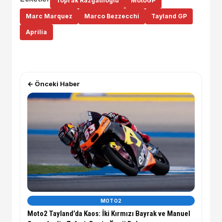
Toprak Razgatlıoglu
MotoGP
Marc Marquez
Marco Bezzecchi
Tayland GP
Aprilia
← Önceki Haber
MOTO2
Moto2 Tayland’da Kaos: İki Kırmızı Bayrak ve Manuel