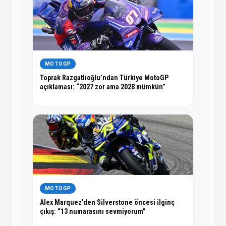
MOTOGP
Toprak Razgatlıoğlu’ndan Türkiye MotoGP
açıklaması: “2027 zor ama 2028 mümkün”
MOTOGP
Alex Marquez’den Silverstone öncesi ilginç
çıkış: “13 numarasını sevmiyorum”