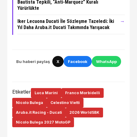
Bautista Tepkili, “Anti-Marquez” Kuralı
Yürürlükte
→
Iker Lecuona Ducati İle Sözleşme Tazeledi: İki
Yıl Daha Aruba.it Ducati Takımında Yarışacak
Bu haberi paylaş
X
Facebook
WhatsApp
Etiketler
Luca Marini
Franco Morbidelli
Nicolo Bulega
Celestino Vietti
Aruba.it Racing - Ducati
2026 WorldSBK
Nicolo Bulega 2027 MotoGP