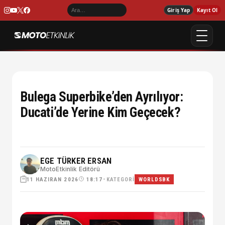
Giriş Yap
Kayıt Ol
Bulega Superbike’den Ayrılıyor:
Ducati’de Yerine Kim Geçecek?
EGE TÜRKER ERSAN
MotoEtkinlik Editörü
11 HAZIRAN 2026
•
KATEGORI
18:17
WORLDSBK