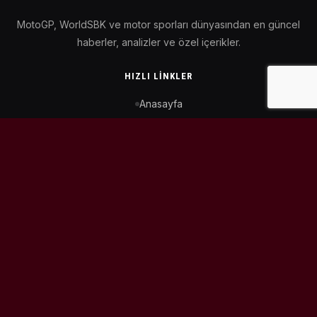
MotoGP, WorldSBK ve motor sporları dünyasından en güncel
haberler, analizler ve özel içerikler.
HIZLI LINKLER
Anasayfa
MotoGP Takvimi
WorldSBK Takvimi
Puan Durumu
İletişim
BIZI TAKIP ET