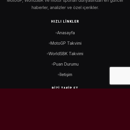
MotoGP, WorldSBK ve motor sporları dünyasından en güncel
haberler, analizler ve özel içerikler.
HIZLI LINKLER
Anasayfa
MotoGP Takvimi
WorldSBK Takvimi
Puan Durumu
İletişim
BIZI TAKIP ET
© 2026
MotoEtkinlik
. Tüm hakları saklıdır.