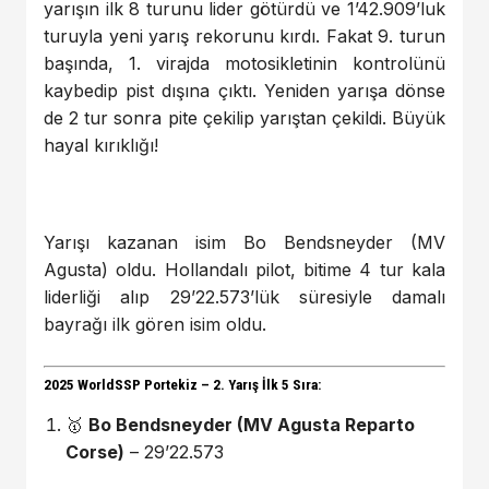
yarışın ilk 8 turunu lider götürdü ve 1’42.909’luk
turuyla yeni yarış rekorunu kırdı. Fakat 9. turun
başında, 1. virajda motosikletinin kontrolünü
kaybedip pist dışına çıktı. Yeniden yarışa dönse
de 2 tur sonra pite çekilip yarıştan çekildi. Büyük
hayal kırıklığı!
Yarışı kazanan isim Bo Bendsneyder (MV
Agusta) oldu. Hollandalı pilot, bitime 4 tur kala
liderliği alıp 29’22.573’lük süresiyle damalı
bayrağı ilk gören isim oldu.
2025 WorldSSP Portekiz – 2. Yarış İlk 5 Sıra:
🥇
Bo Bendsneyder (MV Agusta Reparto
Corse)
– 29’22.573