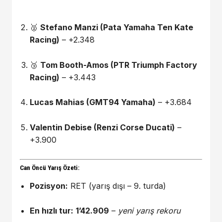
🥈
Stefano Manzi (Pata Yamaha Ten Kate
Racing)
– +2.348
🥉
Tom Booth-Amos (PTR Triumph Factory
Racing)
– +3.443
Lucas Mahias (GMT94 Yamaha)
– +3.684
Valentin Debise (Renzi Corse Ducati)
–
+3.900
Can Öncü Yarış Özeti:
Pozisyon:
RET (yarış dışı – 9. turda)
En hızlı tur:
1’42.909
–
yeni yarış rekoru