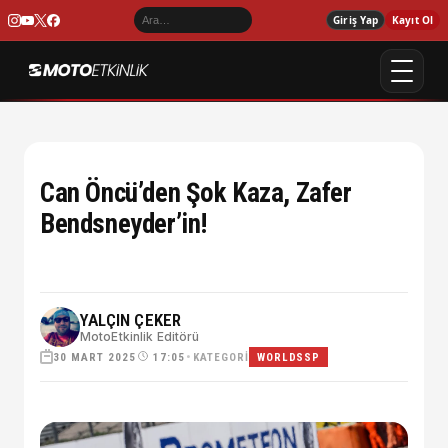
Giriş Yap
Kayıt Ol
Can Öncü’den Şok Kaza, Zafer
Bendsneyder’in!
YALÇIN ÇEKER
MotoEtkinlik Editörü
30 MART 2025
•
KATEGORI
17:05
WORLDSSP